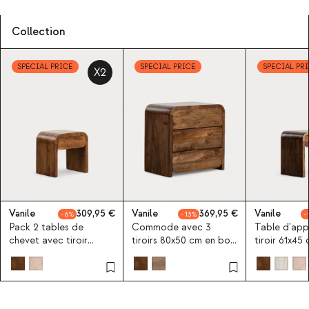
Collection
SPECIAL PRICE
SPECIAL PRICE
SPECIAL PR
X2
Vanile
309,95
Vanile
369,95
Vanile
6
13
Pack 2 tables de
Commode avec 3
Table d'app
chevet avec tiroir
tiroirs 80x50 cm en bois
tiroir 61x45
47x35 cm en bois de
de manguier Vanile
de manguier
manguier Vanile