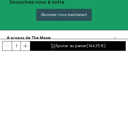
Souscrivez-vous à notre
Abonnez-vous maintenant
A propos de The Masie
Catégories
Ajouter au panier
(
164,95
)
Contact et aide
INTERNATIONAL:
France
Mentions Légales
Protection de données
Politique de Confidentialité
Politique de conformite
Politiques de cookies