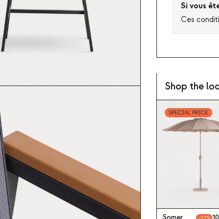
Si vous êt
Ces condit
Shop the lo
SPECIAL PRICE
Somer
10
27