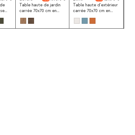
 de
Table haute de jardin
Table haute d'extérieur
sse
carrée 70x70 cm en
carrée 70x70 cm en
avec
bois d'eucalyptus
métal Zoilo
Edvard