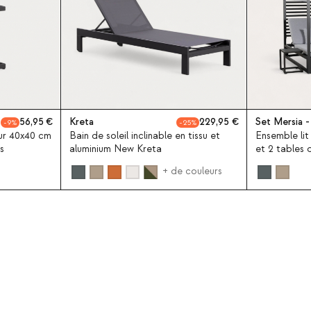
56,95
Kreta
229,95
Set Mersia -
9
25
ur 40x40 cm
Bain de soleil inclinable en tissu et
Ensemble lit 
s
aluminium New Kreta
et 2 tables 
40x40 cm pa
+ de couleurs