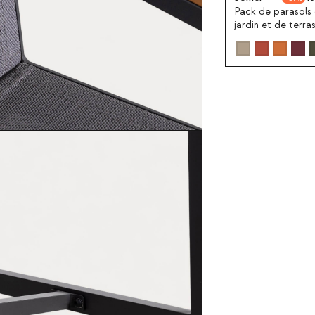
Pack de parasols
jardin et de terra
Somer Ø250 cm 
pied en métal