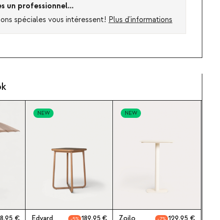
es un professionnel...
ions spéciales vous intéressent!
Plus d'informations
ok
NEW
NEW
8,95
Edvard
189,95
Zoilo
129,95
5
7