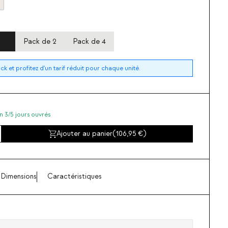
Pack de 2
Pack de 4
k et profitez d'un tarif réduit pour chaque unité.
n 3/5 jours ouvrés
Ajouter au panier
(
106,95
)
Dimensions
Caractéristiques