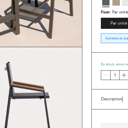
Fixer:
Par unité
Par unité
Achetez en pac
En stock,
envoi e
Description