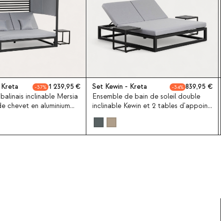
 Kreta
1 239,95
Set Kewin - Kreta
839,95
37
34
balinais inclinable Mersia
Ensemble de bain de soleil double
de chevet en aluminium
inclinable Kewin et 2 tables d'appoint
r kreta Colours
40x40 cm en aluminium de Kreta
Colours