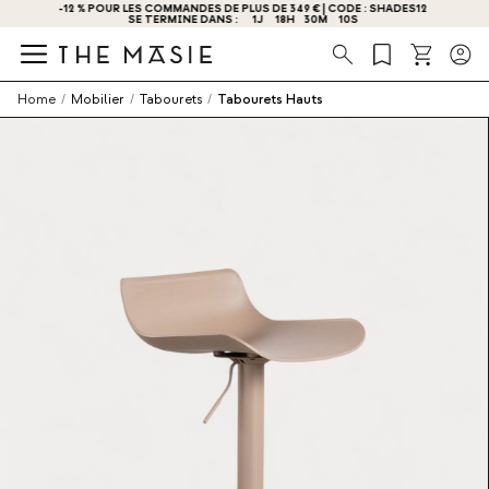
OBTENEZ - 10 % DE RÉDUCTION EN VOUS INSCRIVANT DÈS MAINTENANT !
Recherche
Home
/
Mobilier
/
Tabourets
/
Tabourets Hauts