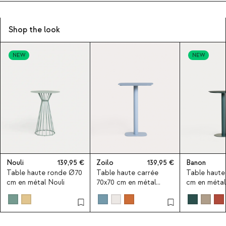
Shop the look
NEW
NEW
Nouli
139,95
Zoilo
139,95
Banon
Table haute ronde Ø70
Table haute carrée
Table haute
cm en métal Nouli
70x70 cm en métal
cm en méta
Zoilo