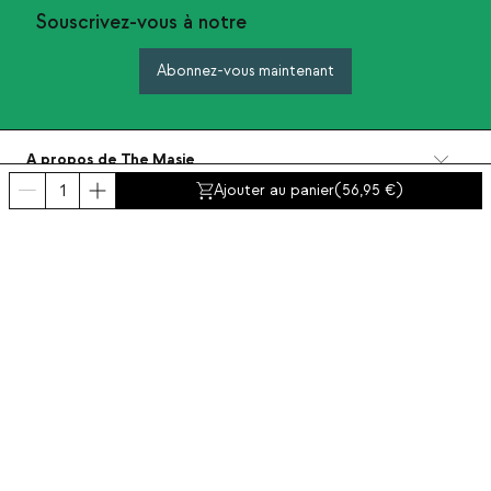
Souscrivez-vous à notre
Abonnez-vous maintenant
A propos de The Masie
Catégories
Ajouter au panier
(
56,95
)
Contact et aide
INTERNATIONAL:
France
Mentions Légales
Protection de données
Politique de Confidentialité
Politique de conformite
Politiques de cookies