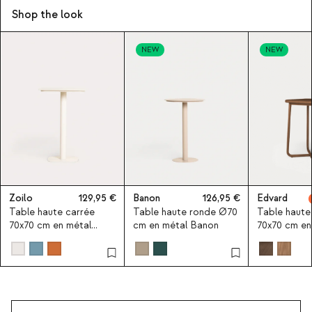
Shop the look
NEW
NEW
Zoilo
129,95
Banon
126,95
Edvard
Table haute carrée
Table haute ronde Ø70
Table haute
70x70 cm en métal
cm en métal Banon
70x70 cm en
Zoilo
d'eucalyptu