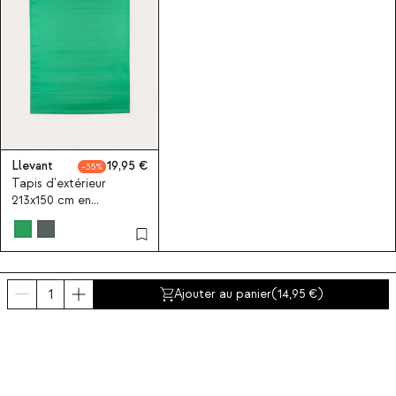
Llevant
19,95
35
Tapis d'extérieur
213x150 cm en
polypropylène Llevant
Ajouter au panier
(
14,95
)
Derniers produits vus
SPECIAL PRICE