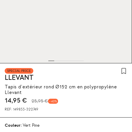
SPECIAL PRICE
LLEVANT
Tapis d'extérieur rond Ø152 cm en polypropylène
Llevant
14,95
€
25,95 €
42
REF:
149833-322749
Couleur:
Vert Pine