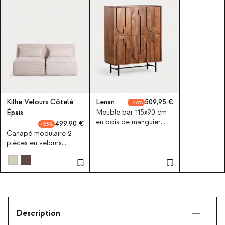
Kilhe Velours Côtelé
Lenan
509,95
26
Meuble bar 115x90 cm
Épais
en bois de manguier
499,90
25
Lenan
Canapé modulaire 2
pièces en velours
côtelé épais Kilhe
Description