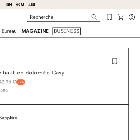
 !
Bureau
MAGAZINE
BUSINESS
 haut en dolomite Casy
42,95 €
9
0626
 Sapphire