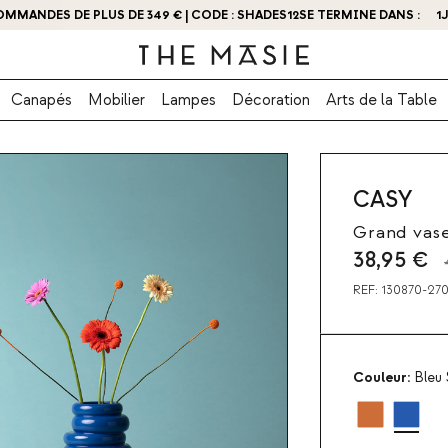
BTENEZ - 10 % DE RÉDUCTION EN VOUS INSCRIVANT DÈS MAINTENANT
Canapés
Mobilier
Lampes
Décoration
Arts de la Table
CASY
Grand vase
38,95
€
REF:
130870-27
Couleur:
Bleu