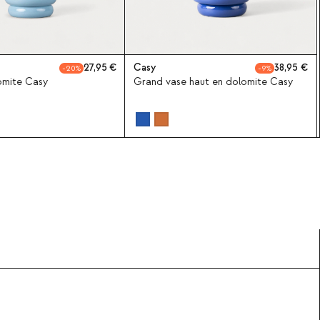
27,95
Casy
38,95
20
9
omite Casy
Grand vase haut en dolomite Casy