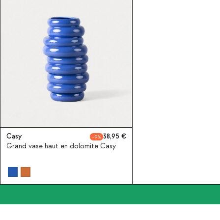
Casy
38,95
9
Grand vase haut en dolomite Casy
Souscrivez-vous à notre