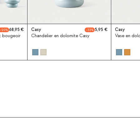
68,95
Casy
5,95
Casy
20
33
t bougeoir
Chandelier en dolomite Casy
Vase en dol