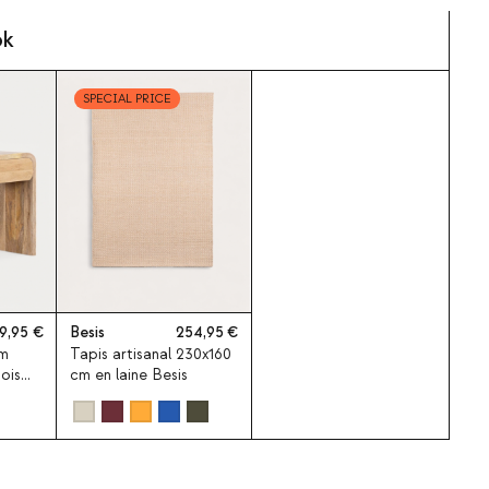
ok
SPECIAL PRICE
9,95
Besis
254,95
cm
Tapis artisanal 230x160
bois
cm en laine Besis
e