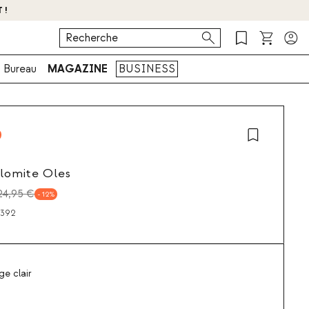
 !
Bureau
MAGAZINE
BUSINESS
lomite Oles
24,95 €
12
7392
e clair