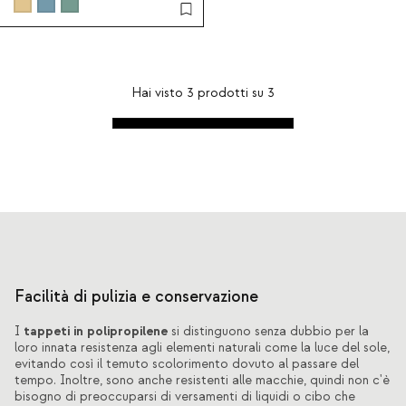
Tramuntan - Giallo Wheat
Hai visto
3
prodotti su
3
Facilità di pulizia e conservazione
tappeti in polipropilene
I
si distinguono senza dubbio per la
loro innata resistenza agli elementi naturali come la luce del sole,
evitando così il temuto scolorimento dovuto al passare del
tempo. Inoltre, sono anche resistenti alle macchie, quindi non c'è
bisogno di preoccuparsi di versamenti di liquidi o cibo che