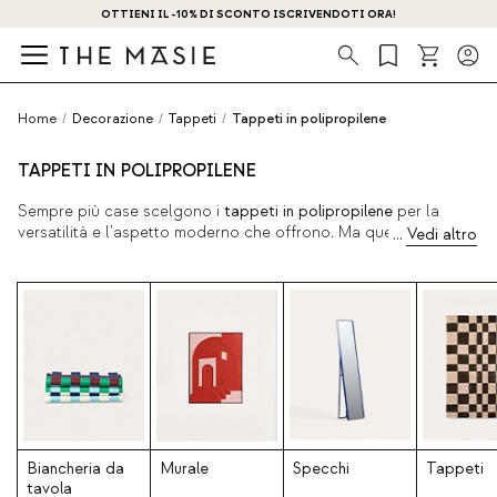
OTTIENI IL -10% DI SCONTO ISCRIVENDOTI ORA!
Ricerca
Home
/
Decorazione
/
Tappeti
/
Tappeti in polipropilene
TAPPETI IN POLIPROPILENE
Sempre più case scelgono i
tappeti in polipropilene
per la
versatilità e l'aspetto moderno che offrono. Ma questi non
sono i loro unici vantaggi, poiché sono anche molto facili e
comodi da pulire, impermeabili e con design molto
personalizzabili grazie alle caratteristiche di questo materiale.
Di seguito sono elencate le nostre principali collezioni e alcuni
dei loro principali vantaggi.
Biancheria da
Murale
Specchi
Tappeti
tavola