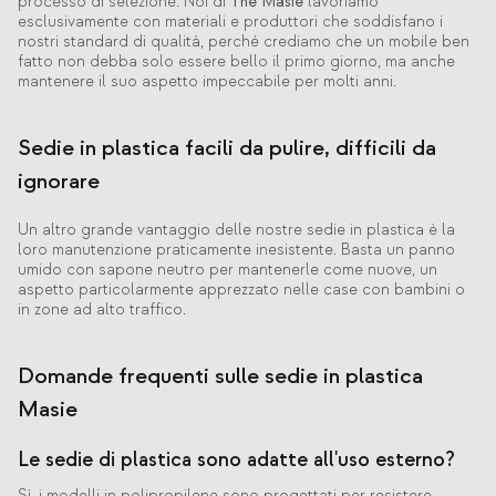
processo di selezione. Noi di
The Masie
lavoriamo
esclusivamente con materiali e produttori che soddisfano i
nostri standard di qualità, perché crediamo che un mobile ben
fatto non debba solo essere bello il primo giorno, ma anche
mantenere il suo aspetto impeccabile per molti anni.
Sedie in plastica facili da pulire, difficili da
ignorare
Un altro grande vantaggio delle nostre sedie in plastica è la
loro manutenzione praticamente inesistente. Basta un panno
umido con sapone neutro per mantenerle come nuove, un
aspetto particolarmente apprezzato nelle case con bambini o
in zone ad alto traffico.
Domande frequenti sulle sedie in plastica
Masie
Le sedie di plastica sono adatte all'uso esterno?
Sì, i modelli in polipropilene sono progettati per resistere