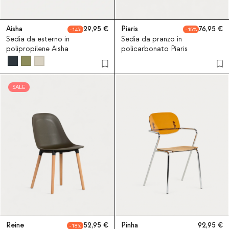
Aisha
29,95
Piaris
76,95
14
15
Sedia da esterno in
Sedia da pranzo in
polipropilene Aisha
policarbonato Piaris
SALE
Reine
52,95
Pinha
92,95
18