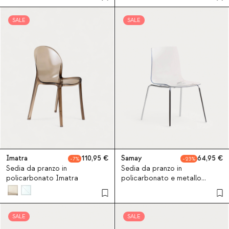
SALE
SALE
Imatra
110,95
Samay
64,95
7
23
Sedia da pranzo in
Sedia da pranzo in
policarbonato Imatra
policarbonato e metallo
Samay
SALE
SALE