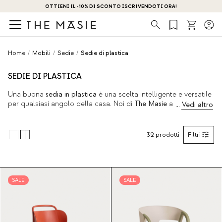
OTTIENI IL -10% DI SCONTO ISCRIVENDOTI ORA!
Ricerca
Home
/
Mobili
/
Sedie
/
Sedie di plastica
SEDIE DI PLASTICA
Una buona
sedia in plastica
è una scelta intelligente e versatile
per qualsiasi angolo della casa. Noi di
The Masie
abbiamo
voluto andare oltre i design convenzionali, optando per pezzi in
polipropilene dalle linee contemporanee, leggeri e disponibili
in un'ampia gamma di colori. Perfetti sia per interni che per
32
prodotti
Filtri
esterni, senza compromettere la qualità che contraddistingue
The Masie
. Scoprite la nuova collezione qui sotto.
SALE
SALE