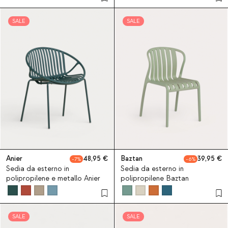
SALE
SALE
Anier
48,95
Baztan
39,95
7
6
Sedia da esterno in
Sedia da esterno in
polipropilene e metallo Anier
polipropilene Baztan
SALE
SALE