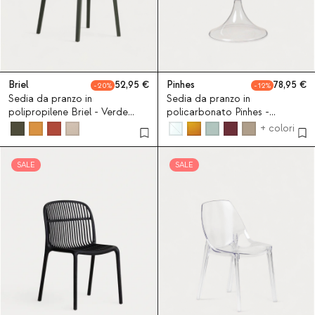
Briel
52,95
Pinhes
78,95
20
12
Sedia da pranzo in
Sedia da pranzo in
polipropilene Briel - Verde
policarbonato Pinhes -
Nori
Transparente
+ colori
SALE
SALE