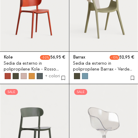
Kole
56,95
Barrax
52,95
52
13
Sedia da esterno in
Sedia da esterno in
polipropilene Kole - Rosso
polipropilene Barrax - Verde
Brick
Nori
+ colori
SALE
SALE