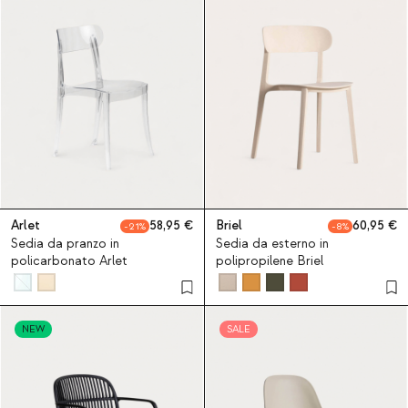
Arlet
58,95
Briel
60,95
21
8
Sedia da pranzo in
Sedia da esterno in
policarbonato Arlet
polipropilene Briel
NEW
SALE