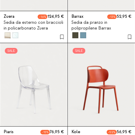
Zuera
124,95
Barrax
52,95
16
13
Sedia da esterno con braccioli
Sedia da pranzo in
in policarbonato Zuera
polipropilene Barrax
SALE
SALE
Piaris
76,95
Kole
56,95
15
52