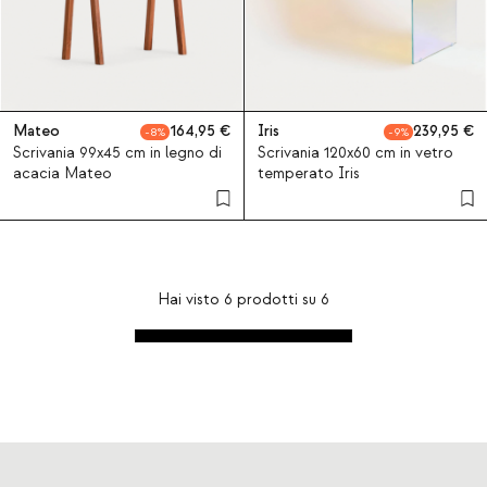
Mateo
164,95
Iris
239,95
8
9
Scrivania 99x45 cm in legno di
Scrivania 120x60 cm in vetro
acacia Mateo
temperato Iris
Hai visto
6
prodotti su
6