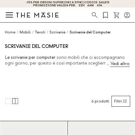
ODICE: SALE15
OTTIENI IL -10% DI SCONTO ISCRIVENDOTI ORA!
46
M
41
A
Ricerca
Home
/
Mobili
/
Tavoli
/
Scrivanie
/
Scrivanie del Computer
SCRIVANIE DEL COMPUTER
Le scrivanie per computer
sono mobili che ci accompagnano
ogni giorno, per questo è così importante sceglierne un
modello che si adatti sia alle proprie esigenze che al proprio
stile. Non solo si adattano ad ambienti come l'ufficio o la
camera da letto, ma sono perfette anche per il soggiorno o la
zona studio grazie alla loro grande versatilità. Sono mobili
molto pratici che permettono di creare un angolo comodo e
funzionale su misura per la propria casa.
6
prodotti
Filtri