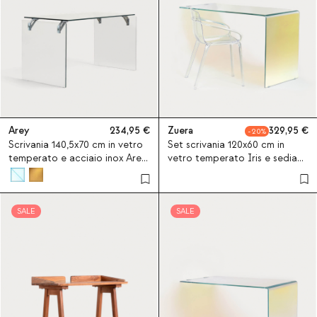
Arey
234,95
Zuera
329,95
20
Scrivania 140,5x70 cm in vetro
Set scrivania 120x60 cm in
temperato e acciaio inox Arey
vetro temperato Iris e sedia
- Vetro trasparente
con braccioli in policarbonato
Zuera - Iridescente
SALE
SALE