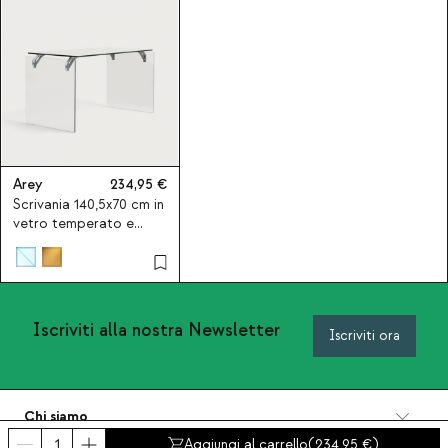
Arey
234,95
Scrivania 140,5x70 cm in
vetro temperato e
acciaio inox Arey
Iscriviti alla nostra Newsletter
Iscriviti ora
Chi siamo
Categorie
Aggiungi al carrello
(
234,95
)