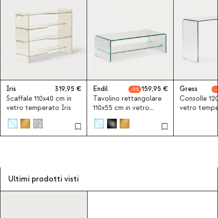
Iris
319,95
Endil
159,95
Gress
5
Scaffale 110x40 cm in
Tavolino rettangolare
Consolle 12
vetro temperato Iris
110x55 cm in vetro
vetro tempe
temperato Endil
Ultimi prodotti visti