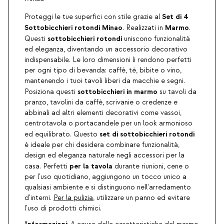
Set di 4
Proteggi le tue superfici con stile grazie al
Sottobicchieri rotondi Minao
Marmo
. Realizzati in
.
sottobicchieri rotondi
Questi
uniscono funzionalità
ed eleganza, diventando un accessorio decorativo
indispensabile. Le loro dimensioni li rendono perfetti
per ogni tipo di bevanda: caffè, tè, bibite o vino,
mantenendo i tuoi tavoli liberi da macchie e segni.
sottobicchieri in marmo
Posiziona questi
su tavoli da
pranzo, tavolini da caffè, scrivanie o credenze e
abbinali ad altri elementi decorativi come vassoi,
centrotavola o portacandele per un look armonioso
set di sottobicchieri rotondi
ed equilibrato. Questo
è ideale per chi desidera combinare funzionalità,
design ed eleganza naturale negli accessori per la
per la tavola
casa. Perfetti
durante riunioni, cene o
per l'uso quotidiano, aggiungono un tocco unico a
qualsiasi ambiente e si distinguono nell'arredamento
d'interni.
Per la pulizia
, utilizzare un panno ed evitare
l'uso di prodotti chimici.