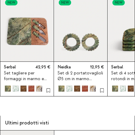
NEW
NEW
NEW
Serbal
42,95
Neidka
12,95
Serbal
Set tagliere per
Set di 2 portatovaglioli
Set di 4 sot
formaggi in marmo e
Ø5 cm in marmo
rotondi in 
legno di acacia con 3
Neidka
Hatem
coltelli Serbal
Ultimi prodotti visti