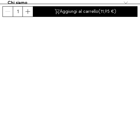
Chi siamo
Categorie
Aggiungi al carrello
(
11,95
)
Contatto e aiuto
INTERNATIONAL:
Italia
Avviso legale
Protezione dei dati
Politica Sulla Privacy
Politica di conformità
Politica dei cookies
Accessibilità
© 2016-2026 THEMASIE · All rights reserved | PROCEED YOUR COMMERCE, S.L.
- NIF: B88390984