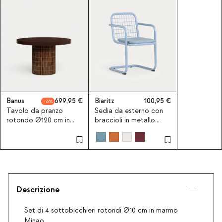
Banus
699,95
Biaritz
100,95
6
Tavolo da pranzo
Sedia da esterno con
rotondo Ø120 cm in
braccioli in metallo
cemento Banus
Biaritz
Descrizione
Set di 4 sottobicchieri rotondi Ø10 cm in marmo
Minao