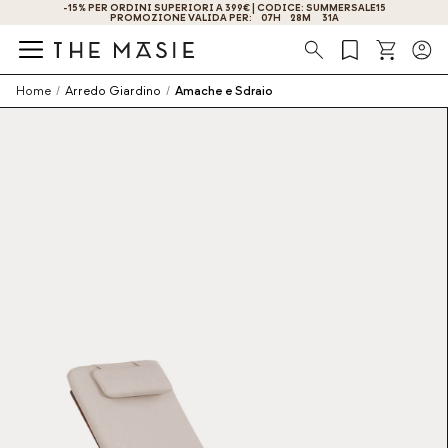
OTTIENI IL -10% DI SCONTO ISCRIVENDOTI ORA!
Ricerca
Home
/
Arredo Giardino
/
Amache e Sdraio