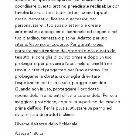
lettino prendisole reclinabile
coordinare questo
con
tavolini laterali, tessuti per esterni come tappeti,
cestini decorativi, fioriere o accessori per
personalizzare il tuo spazio esterno e creare
un'atmosfera accogliente, funzionale ed elegante nel
tuo giardino, terrazza o piscina.
Adatto per uso
interno/esterno, al coperto
.
Per garantire una
corretta manutenzione del prodotto e la durata del
tessuto
, si consiglia di pulirlo prima e dopo un uso
prolungato per prevenire l'accumulo di umidità nei
tessuti sintetici progettati per l'uso esterno.
Per
prolungarne la durata
, si consiglia di evitare
l'esposizione continua a sole, pioggia e umidità.
Quando non in uso, proteggere il prodotto
riponendolo in ambienti chiusi o coprendolo. Per una
maggiore protezione, coprire la superficie del cuscino
prima dell'uso.
Per la pulizia
, utilizzare un panno ed
evitare l'uso di prodotti chimici.
Diverse Aaltezze dello Schienale
:
Altezza 1: 80 cm