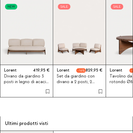
NEW
SALE
SALE
Lorent
419,95
Lorent
829,95
Lorent
16
Divano da giardino 3
Set da giardino con
Tavolino da
posti in legno di acacia
divano a 2 posti, 2
rotondo Ø8
e tessuto Lorent
poltrone e tavolino in
legno di ac
legno di acacia e
tessuto Lorent
Ultimi prodotti visti