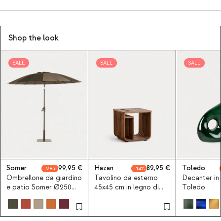
Shop the look
SALE
SALE
SALE
Somer
99,95
Hazan
82,95
Toledo
28
14
Ombrellone da giardino
Tavolino da esterno
Decanter in
e patio Somer Ø250
45x45 cm in legno di
Toledo
cm con supporto in
acacia Hazan
metallo