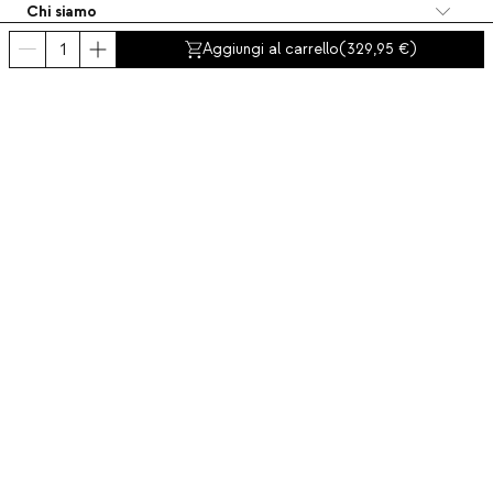
Chi siamo
Categorie
Aggiungi al carrello
(
329,95
)
Contatto e aiuto
INTERNATIONAL:
Italia
Avviso legale
Protezione dei dati
Politica Sulla Privacy
Politica di conformità
Politica dei cookies
Accessibilità
© 2016-2026 THEMASIE · All rights reserved | PROCEED YOUR COMMERCE, S.L.
- NIF: B88390984