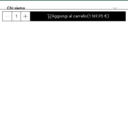
Chi siamo
Categorie
Aggiungi al carrello
(
1 169,95
)
Contatto e aiuto
INTERNATIONAL:
Italia
Avviso legale
Protezione dei dati
Politica Sulla Privacy
Politica di conformità
Politica dei cookies
Accessibilità
© 2016-2026 THEMASIE · All rights reserved | PROCEED YOUR COMMERCE, S.L.
- NIF: B88390984