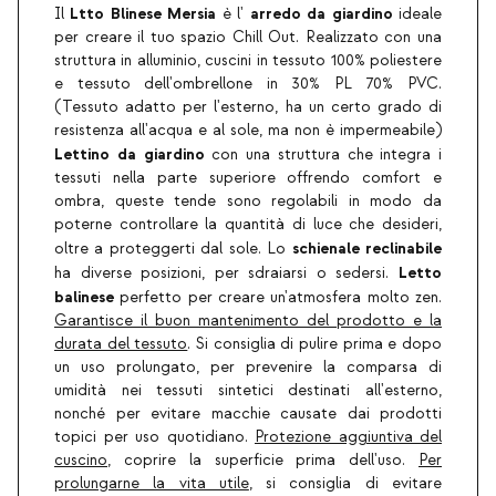
Ltto Blinese Mersia
arredo da giardino
Il
è l'
ideale
per creare il tuo spazio Chill Out. Realizzato con una
struttura in alluminio, cuscini in tessuto 100% poliestere
e tessuto dell'ombrellone in 30% PL 70% PVC.
(Tessuto adatto per l'esterno, ha un certo grado di
resistenza all'acqua e al sole, ma non è impermeabile)
Lettino da giardino
con una struttura che integra i
tessuti nella parte superiore offrendo comfort e
ombra, queste tende sono regolabili in modo da
poterne controllare la quantità di luce che desideri,
schienale reclinabile
oltre a proteggerti dal sole. Lo
Letto
ha diverse posizioni, per sdraiarsi o sedersi.
balinese
perfetto per creare un'atmosfera molto zen.
Garantisce il buon mantenimento del prodotto e la
durata del tessuto
. Si consiglia di pulire prima e dopo
un uso prolungato, per prevenire la comparsa di
umidità nei tessuti sintetici destinati all'esterno,
nonché per evitare macchie causate dai prodotti
topici per uso quotidiano.
Protezione aggiuntiva del
cuscino
, coprire la superficie prima dell'uso.
Per
prolungarne la vita utile
, si consiglia di evitare