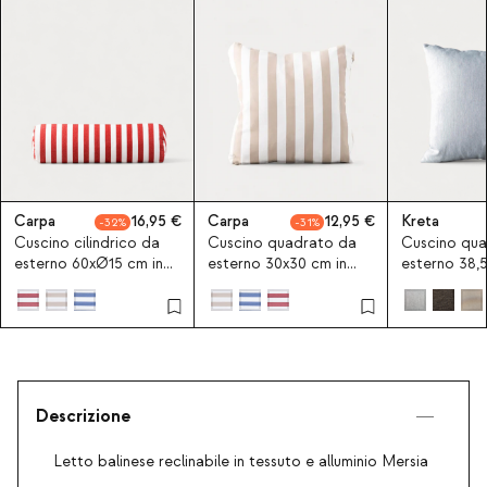
Carpa
16,95
Carpa
12,95
Kreta
32
31
Cuscino cilindrico da
Cuscino quadrato da
Cuscino qua
esterno 60xØ15 cm in
esterno 30x30 cm in
esterno 38,5
tessuto Carpa
tessuto Carpa
tessuto Kre
Descrizione
Letto balinese reclinabile in tessuto e alluminio Mersia