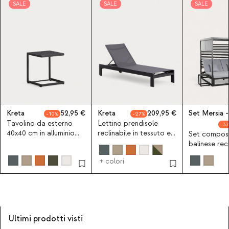
SALE
SALE
SALE
Kreta
52,95
Kreta
209,95
Set Mersia -
10
27
Tavolino da esterno
Lettino prendisole
37
40x40 cm in alluminio
reclinabile in tessuto e
Set compost
Kreta Colours
alluminio New Kreta
balinese recl
Mersia e 2 c
+ colori
alluminio 40
kreta Colou
Ultimi prodotti visti