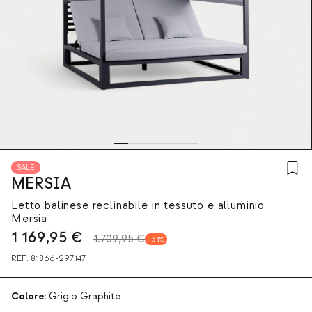
SALE
MERSIA
Letto balinese reclinabile in tessuto e alluminio
Mersia
1 169,95
€
1.709,95 €
31
REF:
81866-297147
Colore:
Grigio Graphite