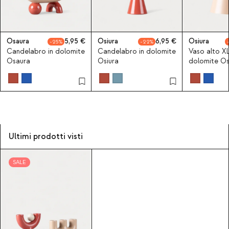
Osaura
5,95
Osiura
6,95
Osiura
25
22
Candelabro in dolomite
Candelabro in dolomite
Vaso alto XL
Osaura
Osiura
dolomite Os
Ultimi prodotti visti
SALE