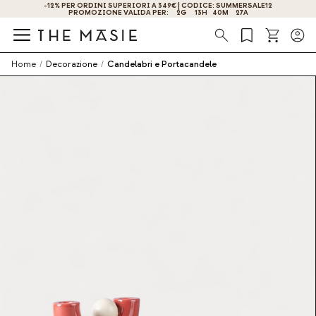
2
OTTIENI IL -10% DI SCONTO ISCRIVENDOTI ORA!
Ricerca
Home
/
Decorazione
/
Candelabri e Portacandele