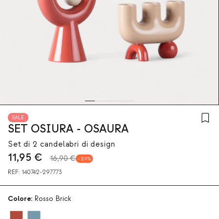
SALE
SET OSIURA - OSAURA
Set di 2 candelabri di design
11,95
€
16,90 €
29
REF:
140742-297773
Colore:
Rosso Brick