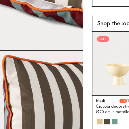
Shop the lo
SALE
Eladi
1
7
Ciotola decorati
Ø20 cm in metall
base Eladi