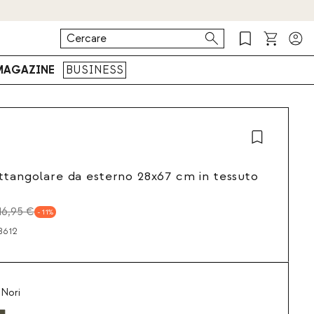
MAGAZINE
BUSINESS
ttangolare da esterno 28x67 cm in tessuto
16,95 €
11
8612
 Nori