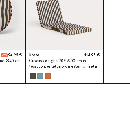
24,95
Kreta
114,95
7
rno Ø40 cm
Cuscino a righe 70,5x200 cm in
tessuto per lettino da esterno Kreta