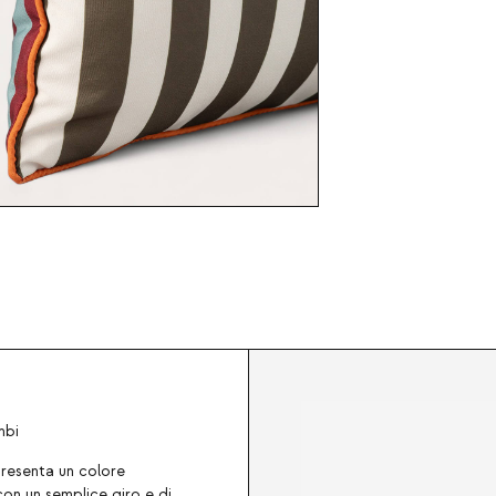
mbi
resenta un colore
con un semplice giro e di