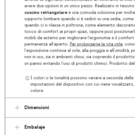
avere due opzioni in un unico pezzo. Realizzato in tessuto
cuscino rettangolare
è una comoda soluzione per moltepl
supporto lombare quando si è seduti su una sedia, come s
quando ci si rilassa in poltrona, come elemento decorati
tocco di comfort ai propri spazi, oppure puoi posizionarl
mobili da esterno per migliorare l'ergonomia e il comfort 
permanenza all'aperto.
Per prolungarne la vita utile
, cons
l'esposizione continua al sole, alla pioggia e all'umidit
non in uso, sia in ambienti chiusi, sia coprendo il prodotto
un panno evitando l'uso di prodotti chimici. Prodotto de
I colori o le tonalità possono variare a seconda delle 
impostazioni del dispositivo con cui viene visualizzato
colore.
Dimensioni
Embalaje