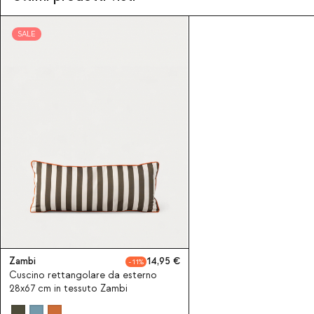
SALE
Zambi
14,95
11
Cuscino rettangolare da esterno
28x67 cm in tessuto Zambi