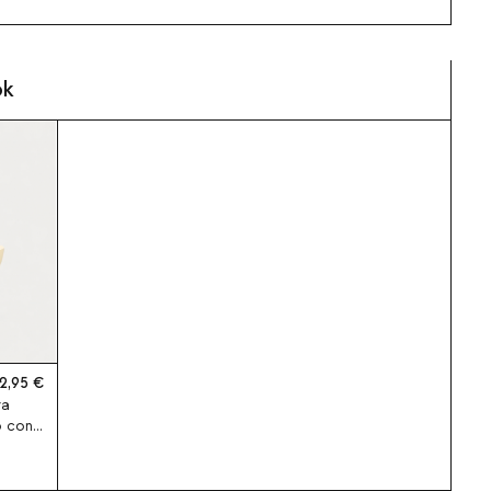
ok
2,95
va
o con