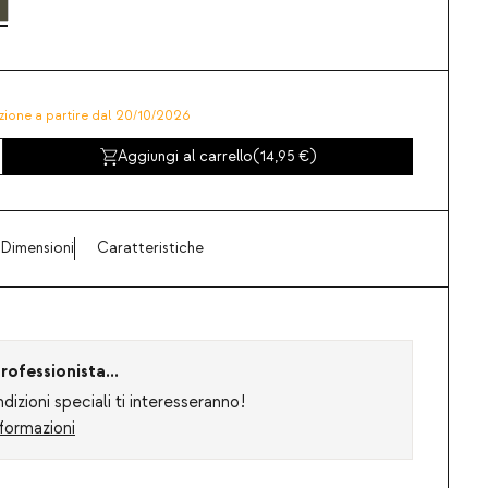
zione a partire dal 20/10/2026
Aggiungi al carrello
(
14,95
)
Dimensioni
Caratteristiche
rofessionista...
izioni speciali ti interesseranno!
formazioni