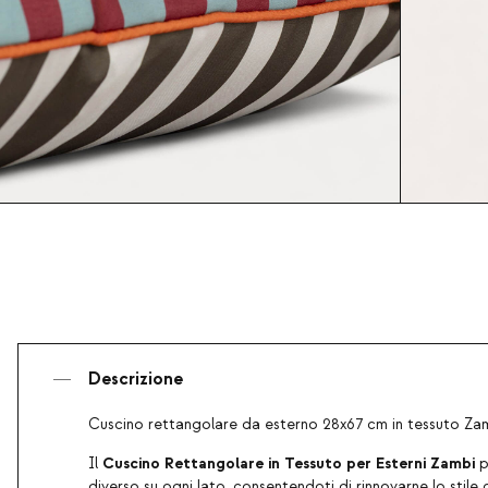
Descrizione
Cuscino rettangolare da esterno 28x67 cm in tessuto Za
Cuscino Rettangolare in Tessuto per Esterni Zambi
Il
p
diverso su ogni lato, consentendoti di rinnovarne lo stile 