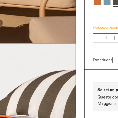
Prenotare,
spedi
Descrizione
Se sei un p
Queste cond
Maggiori in