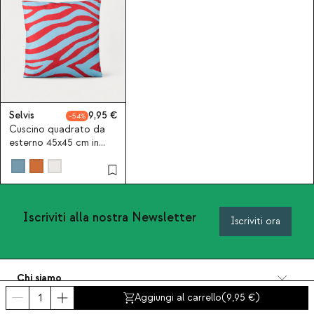
Selvis
9,95
54
Cuscino quadrato da
esterno 45x45 cm in
tessuto Selvis
Iscriviti alla nostra Newsletter
Iscriviti ora
Chi siamo
Categorie
Aggiungi al carrello
(
9,95
)
Contatto e aiuto