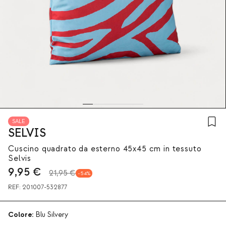
SALE
SELVIS
Cuscino quadrato da esterno 45x45 cm in tessuto
Selvis
9,95
€
21,95 €
54
REF:
201007-532877
Colore:
Blu Silvery