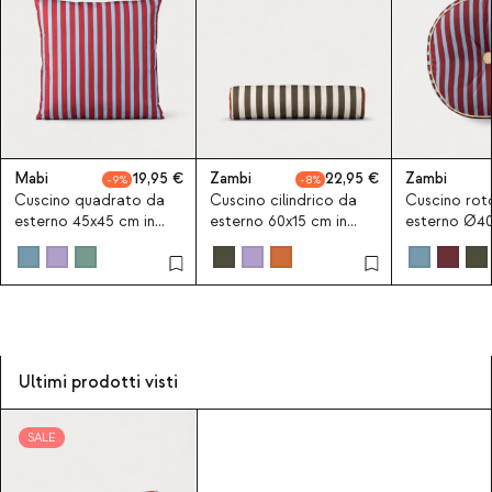
Mabi
19,95
Zambi
22,95
Zambi
9
8
Cuscino quadrato da
Cuscino cilindrico da
Cuscino ro
esterno 45x45 cm in
esterno 60x15 cm in
esterno Ø40
tessuto Mabi
tessuto Zambi
tessuto Zam
Ultimi prodotti visti
SALE