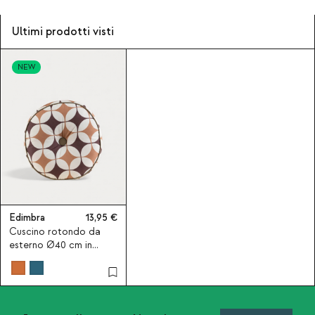
Ultimi prodotti visti
NEW
Edimbra
13,95
Cuscino rotondo da
esterno Ø40 cm in
tessuto Edimbra