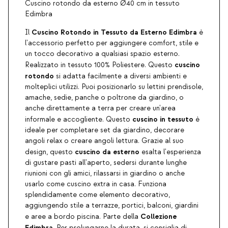
Cuscino rotondo da esterno Ø40 cm in tessuto
Edimbra
Cuscino Rotondo in Tessuto da Esterno Edimbra
Il
è
l'accessorio perfetto per aggiungere comfort, stile e
un tocco decorativo a qualsiasi spazio esterno.
cuscino
Realizzato in tessuto 100% Poliestere. Questo
rotondo
si adatta facilmente a diversi ambienti e
molteplici utilizzi. Puoi posizionarlo su lettini prendisole,
amache, sedie, panche o poltrone da giardino, o
anche direttamente a terra per creare un'area
cuscino in tessuto
informale e accogliente. Questo
è
ideale per completare set da giardino, decorare
angoli relax o creare angoli lettura. Grazie al suo
cuscino da esterno
design, questo
esalta l'esperienza
di gustare pasti all'aperto, sedersi durante lunghe
riunioni con gli amici, rilassarsi in giardino o anche
usarlo come cuscino extra in casa. Funziona
splendidamente come elemento decorativo,
aggiungendo stile a terrazze, portici, balconi, giardini
Collezione
e aree a bordo piscina. Parte della
Edimbra