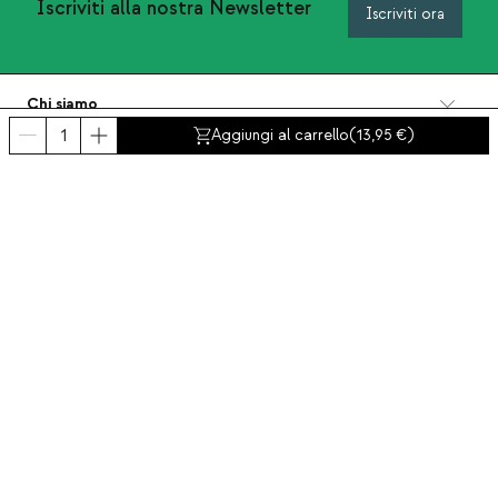
Iscriviti alla nostra Newsletter
Iscriviti ora
Chi siamo
Categorie
Aggiungi al carrello
(
13,95
)
Contatto e aiuto
INTERNATIONAL:
Italia
Avviso legale
Protezione dei dati
Politica Sulla Privacy
Politica di conformità
Politica dei cookies
Accessibilità
© 2016-2026 THEMASIE · All rights reserved | PROCEED YOUR COMMERCE, S.L.