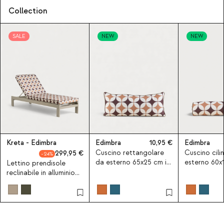
Collection
SALE
NEW
NEW
Kreta - Edimbra
Edimbra
10,95
Edimbra
Cuscino rettangolare
Cuscino cili
299,95
24
da esterno 65x25 cm in
esterno 60x1
Lettino prendisole
tessuto Edimbra
tessuto Edi
reclinabile in alluminio
Kreta con cuscino in
tessuto Edimbra