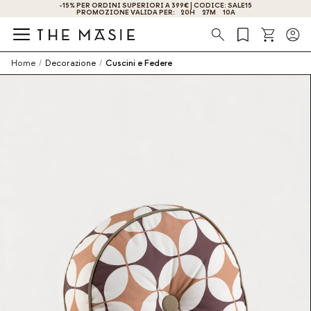
-15% PER ORDINI SUPERIORI A 399€ | CODICE: SALE15
OTTIENI IL -10% DI SCONTO ISCRIVENDOTI ORA!
PROMOZIONE VALIDA PER:
20
H
27
M
10
A
Ricerca
Home
/
Decorazione
/
Cuscini e Federe