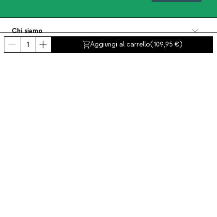
Chi siamo
Categorie
Aggiungi al carrello
(
109,95
)
Contatto e aiuto
INTERNATIONAL:
Italia
Avviso legale
Protezione dei dati
Politica Sulla Privacy
Politica di conformità
Politica dei cookies
Accessibilità
© 2016-2026 THEMASIE · All rights reserved | PROCEED YOUR COMMERCE, S.L.
- NIF: B88390984