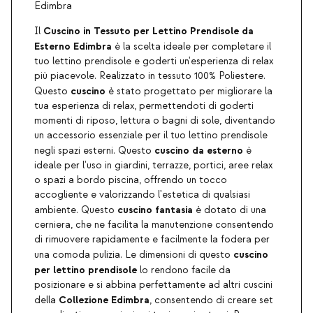
Edimbra
Cuscino in Tessuto per Lettino Prendisole da
Il
Esterno Edimbra
è la scelta ideale per completare il
tuo lettino prendisole e goderti un'esperienza di relax
più piacevole. Realizzato in tessuto 100% Poliestere.
cuscino
Questo
è stato progettato per migliorare la
tua esperienza di relax, permettendoti di goderti
momenti di riposo, lettura o bagni di sole, diventando
un accessorio essenziale per il tuo lettino prendisole
cuscino da esterno
negli spazi esterni. Questo
è
ideale per l'uso in giardini, terrazze, portici, aree relax
o spazi a bordo piscina, offrendo un tocco
accogliente e valorizzando l'estetica di qualsiasi
cuscino fantasia
ambiente. Questo
è dotato di una
cerniera, che ne facilita la manutenzione consentendo
di rimuovere rapidamente e facilmente la fodera per
cuscino
una comoda pulizia. Le dimensioni di questo
per lettino prendisole
lo rendono facile da
posizionare e si abbina perfettamente ad altri cuscini
Collezione Edimbra
della
, consentendo di creare set