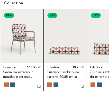
Collection
NEW
NEW
NEW
Edimbra
164,95
Edimbra
10,95
Edimbra
Sedia da esterno in
Cuscino cilindrico da
Cuscino ret
metallo e tessuto
esterno 60x15 cm in
da esterno 
Edimbra
tessuto Edimbra
tessuto Edi