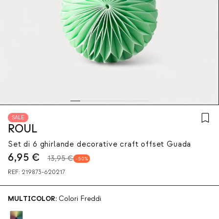
SALE
ROUL
Set di 6 ghirlande decorative craft offset Guada
6,95
€
13,95 €
50
REF:
219873-620217
MULTICOLOR:
Colori Freddi