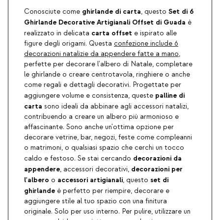
ghirlande di carta
Set di 6
Conosciute come
, questo
Ghirlande Decorative Artigianali Offset di Guada
è
carta offset
realizzato in delicata
e ispirato alle
figure degli origami. Questa
confezione include 6
decorazioni natalizie da appendere fatte a mano
,
perfette per decorare l'albero di Natale, completare
le ghirlande o creare centrotavola, ringhiere o anche
come regali e dettagli decorativi. Progettate per
palline di
aggiungere volume e consistenza, queste
carta
sono ideali da abbinare agli accessori natalizi,
contribuendo a creare un albero più armonioso e
affascinante. Sono anche un'ottima opzione per
decorare vetrine, bar, negozi, feste come compleanni
o matrimoni, o qualsiasi spazio che cerchi un tocco
decorazioni da
caldo e festoso. Se stai cercando
appendere
decorazioni per
, accessori decorativi,
l'albero
accessori artigianali
set di
o
, questo
ghirlande
è perfetto per riempire, decorare e
aggiungere stile al tuo spazio con una finitura
originale. Solo per uso interno. Per pulire, utilizzare un