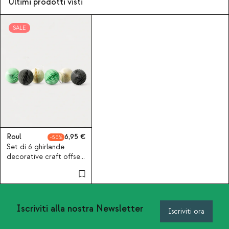
Ultimi prodotti visti
SALE
Roul
6,95
50
Set di 6 ghirlande
decorative craft offset
Guada
Iscriviti alla nostra Newsletter
Iscriviti ora