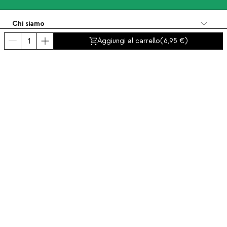
Chi siamo
Categorie
Aggiungi al carrello
(
6,95
)
Contatto e aiuto
INTERNATIONAL:
Italia
Avviso legale
Protezione dei dati
Politica Sulla Privacy
Politica di conformità
Politica dei cookies
Accessibilità
© 2016-2026 THEMASIE · All rights reserved | PROCEED YOUR COMMERCE, S.L.
- NIF: B88390984