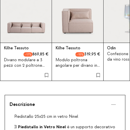
Kilhe Tessuto
Kilhe Tessuto
Odin
Confezione d
869,85
319,95
17
15
da vino ross
Divano modulare a 3
Modulo poltrona
iridescente
pezzi con 2 poltrone
angolare per divano in
angolari in tessuto Kilhe
tessuto Kilhe
Descrizione
Piedistallo 25x25 cm in vetro Ninel
Piedistallo in Vetro Ninel
Il
è un supporto decorativo