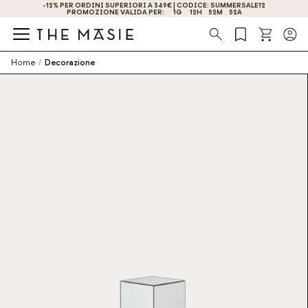
-12% PER ORDINI SUPERIORI A 349€ | CODICE: SUMMERSALE12
OTTIENI IL -10% DI SCONTO ISCRIVENDOTI ORA!
PROMOZIONE VALIDA PER:
1
G
12
H
52
M
51
A
Ricerca
Home
/
Decorazione