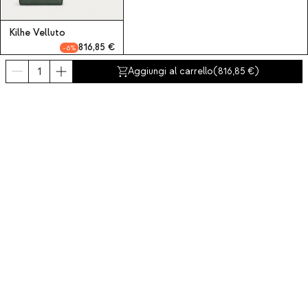
Kilhe Velluto
816,85
6
Divano modulare con 2
Aggiungi al carrello
(
816,85
)
moduli angolari e pouf
in velluto a coste Kilhe
Iscriviti alla nostra Newsletter
Iscriviti ora
Chi siamo
Categorie
Contatto e aiuto
INTERNATIONAL:
Italia