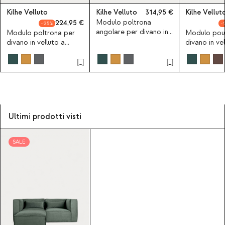
Kilhe Velluto
Kilhe Velluto
314,95
Kilhe Vellut
Modulo poltrona
224,95
25
angolare per divano in
Modulo poltrona per
Modulo pou
velluto a coste Kilhe
divano in velluto a
divano in vel
coste Kilhe
coste Kilhe
Ultimi prodotti visti
SALE