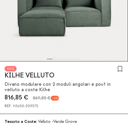
SALE
KILHE VELLUTO
Divano modulare con 2 moduli angolari e pouf in
velluto a coste Kilhe
816,85
€
869,85 €
6
REF:
113650-229572
Tessuto a Coste:
Velluto -Verde Grove