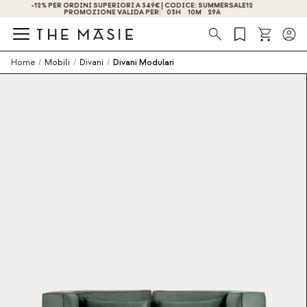
OTTIENI IL -10% DI SCONTO ISCRIVENDOTI ORA!
Ricerca
Home
/
Mobili
/
Divani
/
Divani Modulari