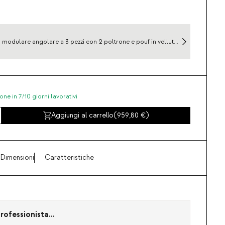
 modulare angolare a 3 pezzi con 2 poltrone e pouf in velluto
e spesso Kilhe
one in 7/10 giorni lavorativi
Aggiungi al carrello
(
959,80
)
Dimensioni
Caratteristiche
rofessionista...