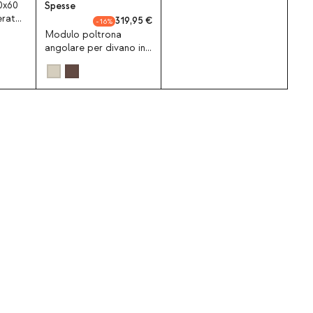
0x60
Spesse
erato
319,95
16
Modulo poltrona
angolare per divano in
velluto a coste spesso
Kilhe