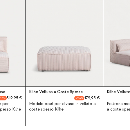
sse
Kilhe Velluto a Coste Spesse
Kilhe Vellut
319,95
179,95
16
26
e per
Modulo pouf per divano in velluto a
Poltrona mod
spesso Kilhe
coste spesso Kilhe
a coste spes