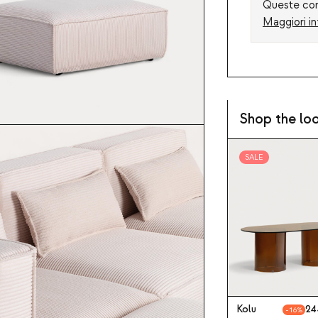
Queste cond
Maggiori in
Shop the lo
SALE
Kolu
24
16