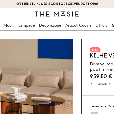
OTTIENI IL -10% DI SCONTO ISCRIVENDOTI ORA!
Mobili
Lampade
Decorazione
Articoli Cucina
Ufficio
SALE
KILHE V
Divano mod
pouf in ve
959,80
€
REF:
147560-318
Tessuto a Cos