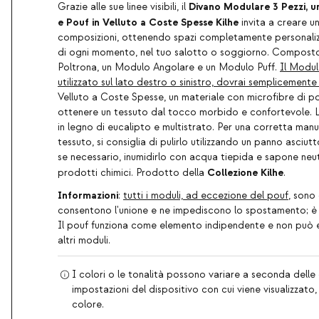
Divano Modulare 3 Pezzi, u
Grazie alle sue linee visibili, il
e Pouf in Velluto a Coste Spesse Kilhe
invita a creare u
composizioni, ottenendo spazi completamente personalizz
di ogni momento, nel tuo salotto o soggiorno. Compost
Poltrona, un Modulo Angolare e un Modulo Puff.
Il Modul
utilizzato sul lato destro o sinistro, dovrai semplicemente
Velluto a Coste Spesse, un materiale con microfibre di po
ottenere un tessuto dal tocco morbido e confortevole. La
in legno di eucalipto e multistrato. Per una corretta man
tessuto, si consiglia di pulirlo utilizzando un panno asciutt
se necessario, inumidirlo con acqua tiepida e sapone neut
Collezione Kilhe
prodotti chimici. Prodotto della
.
Informazioni
:
tutti i moduli, ad eccezione del pouf
, sono
consentono l'unione e ne impediscono lo spostamento; è 
Il pouf funziona come elemento indipendente e non può e
altri moduli.
I colori o le tonalità possono variare a seconda delle 
impostazioni del dispositivo con cui viene visualizzato
colore.