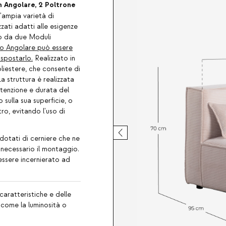
n Angolare, 2 Poltrone
n'ampia varietà di
ati adatti alle esigenze
o da due Moduli
o Angolare può essere
 spostarlo.
Realizzato in
liestere, che consente di
 struttura è realizzata
utenzione e durata del
o sulla sua superficie, o
ro, evitando l'uso di
 dotati di cerniere che ne
necessario il montaggio.
ssere incernierato ad
caratteristiche e delle
, come la luminosità o