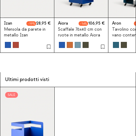
Izan
28,95
Aiora
106,95
Aron
19
14
Mensola da parete in
Scaffale 76x40 cm con
Tavolino co
metallo Izan
ruote in metallo Aiora
vano conten
cm in metall
Ultimi prodotti visti
SALE