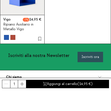
Vigo
24,95
7
Ripiano Ausiliario in
Metallo Vigo
Iscriviti alla nostra Newsletter
Iscriviti ora
Chi siamo
Categorie
Aggiungi al carrello
(
24,95
)
Contatto e aiuto
INTERNATIONAL:
Italia