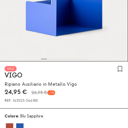
SALE
VIGO
Ripiano Ausiliario in Metallo Vigo
24,95
€
26,95 €
7
REF:
163523-366185
Colore:
Blu Sapphire