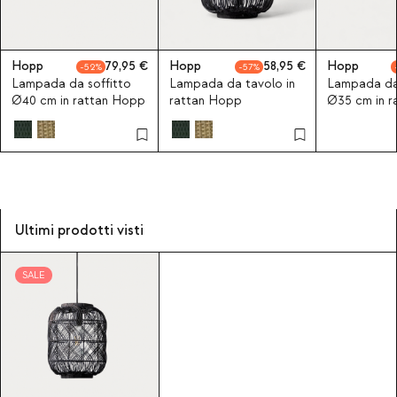
Hopp
79,95
Hopp
58,95
Hopp
52
57
Lampada da soffitto
Lampada da tavolo in
Lampada da 
Ø40 cm in rattan Hopp
rattan Hopp
Ø35 cm in r
Ultimi prodotti visti
SALE