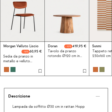
Morgan Velluto Liscio
Doran
419,95
Sunmi
10
Tavolo da pranzo
Tappeto ret
60,95
18
rotondo Ø120 cm in
230x160 cm i
Sedia da pranzo in
legno di mango new
Sunmi
metallo e velluto
Doran
Morgan
Descrizione
Lampada da soffitto Ø30 cm in rattan Hopp