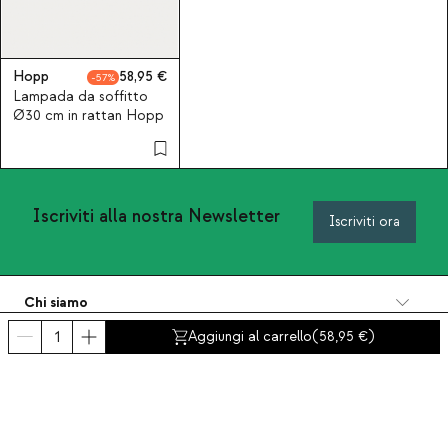
Hopp
58,95
57
Lampada da soffitto
Ø30 cm in rattan Hopp
Iscriviti alla nostra Newsletter
Iscriviti ora
Chi siamo
Categorie
Aggiungi al carrello
(
58,95
)
Contatto e aiuto
INTERNATIONAL:
Italia