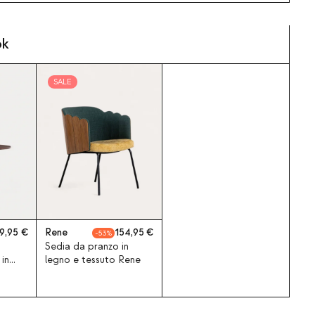
ok
SALE
9,95
Rene
154,95
53
Sedia da pranzo in
in
legno e tessuto Rene