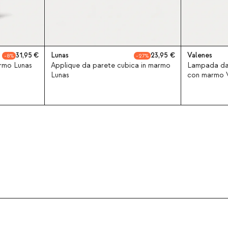
31,95
Lunas
23,95
Valenes
8
27
rmo Lunas
Applique da parete cubica in marmo
Lampada da s
Lunas
con marmo 