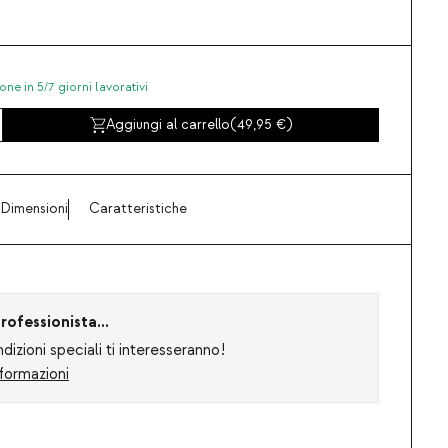
one in 5/7 giorni lavorativi
Aggiungi al carrello
(
49,95
)
Dimensioni
Caratteristiche
rofessionista...
izioni speciali ti interesseranno!
formazioni