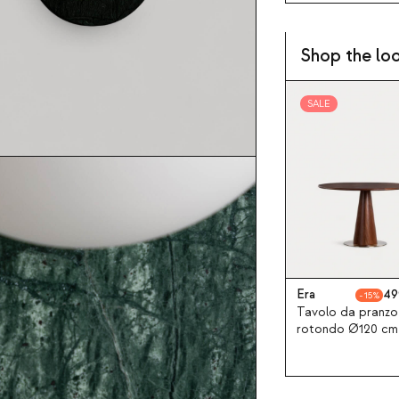
Shop the lo
SALE
Era
49
15
Tavolo da pranzo
rotondo Ø120 cm 
legno Era