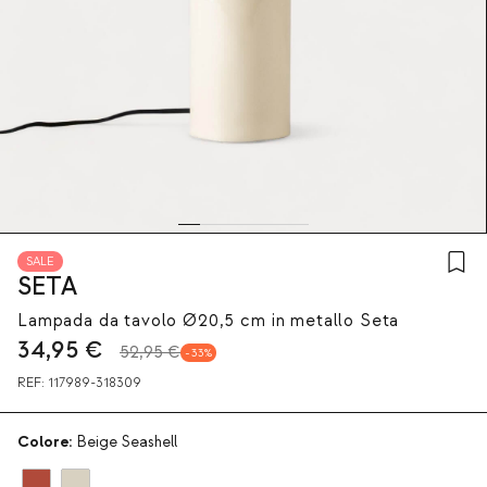
SALE
SETA
Lampada da tavolo Ø20,5 cm in metallo Seta
34,95
€
52,95 €
33
REF:
117989-318309
Colore:
Beige Seashell