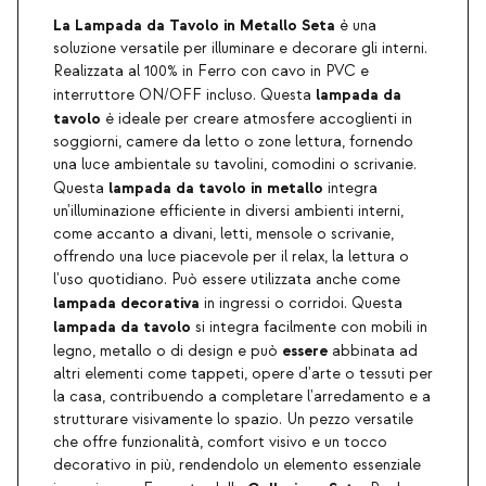
La Lampada da Tavolo in Metallo Seta
è una
soluzione versatile per illuminare e decorare gli interni.
Realizzata al 100% in Ferro con cavo in PVC e
lampada da
interruttore ON/OFF incluso. Questa
tavolo
è ideale per creare atmosfere accoglienti in
soggiorni, camere da letto o zone lettura, fornendo
una luce ambientale su tavolini, comodini o scrivanie.
lampada da tavolo in metallo
Questa
integra
un'illuminazione efficiente in diversi ambienti interni,
come accanto a divani, letti, mensole o scrivanie,
offrendo una luce piacevole per il relax, la lettura o
l'uso quotidiano. Può essere utilizzata anche come
lampada decorativa
in ingressi o corridoi. Questa
lampada da tavolo
si integra facilmente con mobili in
essere
legno, metallo o di design e può
abbinata ad
altri elementi come tappeti, opere d'arte o tessuti per
la casa, contribuendo a completare l'arredamento e a
strutturare visivamente lo spazio. Un pezzo versatile
che offre funzionalità, comfort visivo e un tocco
decorativo in più, rendendolo un elemento essenziale