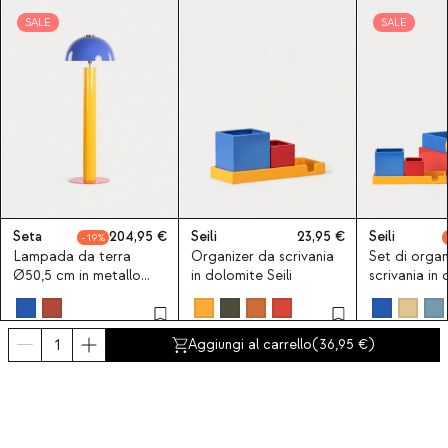
SALE
SALE
Seta
204,95
Seili
23,95
Seili
19
Lampada da terra
Organizer da scrivania
Set di organ
Ø50,5 cm in metallo
in dolomite Seili
scrivania in
Seta
Seili
Aggiungi al carrello
(
36,95
)
Ultimi prodotti visti