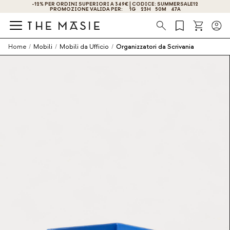
-12% PER ORDINI SUPERIORI A 349€ | CODICE: SUMMERSALE12
PROMOZIONE VALIDA PER:
1
G
23
H
50
M
47
A
Ricerca
Home
/
Mobili
/
Mobili da Ufficio
/
Organizzatori da Scrivania