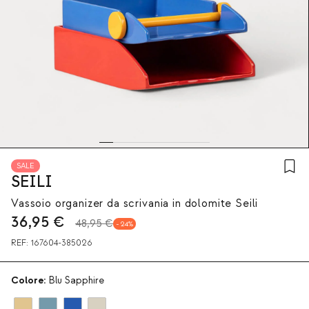
SALE
SEILI
Vassoio organizer da scrivania in dolomite Seili
36,95
€
48,95 €
24
REF:
167604-385026
Colore:
Blu Sapphire