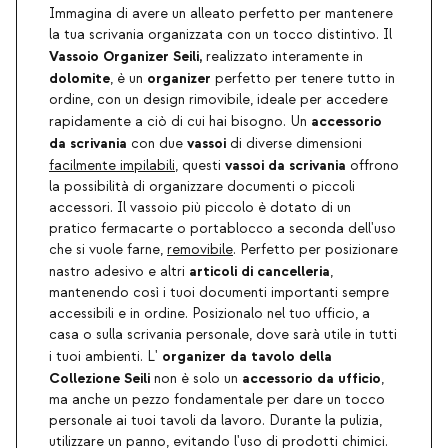
Immagina di avere un alleato perfetto per mantenere
la tua scrivania organizzata con un tocco distintivo. Il
Vassoio Organizer Seili,
realizzato interamente in
dolomite
organizer
, è un
perfetto per tenere tutto in
ordine, con un design rimovibile, ideale per accedere
accessorio
rapidamente a ciò di cui hai bisogno. Un
da scrivania
vassoi
con due
di diverse dimensioni
vassoi da scrivania
facilmente impilabili
, questi
offrono
la possibilità di organizzare documenti o piccoli
accessori. Il vassoio più piccolo è dotato di un
pratico fermacarte o portablocco a seconda dell'uso
che si vuole farne,
removibile
. Perfetto per posizionare
articoli di cancelleria
nastro adesivo e altri
,
mantenendo così i tuoi documenti importanti sempre
accessibili e in ordine. Posizionalo nel tuo ufficio, a
casa o sulla scrivania personale, dove sarà utile in tutti
organizer da tavolo
della
i tuoi ambienti. L'
Collezione Seili
accessorio da ufficio
non è solo un
,
ma anche un pezzo fondamentale per dare un tocco
personale ai tuoi tavoli da lavoro. Durante la pulizia,
utilizzare un panno, evitando l'uso di prodotti chimici.