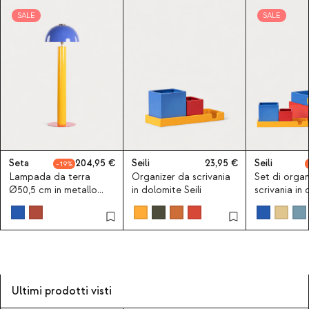
SALE
SALE
Seta
204,95
Seili
23,95
Seili
19
Lampada da terra
Organizer da scrivania
Set di organ
Ø50,5 cm in metallo
in dolomite Seili
scrivania in
Seta
Seili
Ultimi prodotti visti