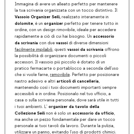
Immagina di avere un alleato perfetto per mantenere
la tua scrivania organizzata con un tocco distintivo. Il
Vassoio Organizer Seili,
realizzato interamente in
dolomite
organizer
, è un
perfetto per tenere tutto in
ordine, con un design rimovibile, ideale per accedere
accessorio
rapidamente a ciò di cui hai bisogno. Un
da scrivania
vassoi
con due
di diverse dimensioni
vassoi da scrivania
facilmente impilabili
, questi
offrono
la possibilità di organizzare documenti o piccoli
accessori. Il vassoio più piccolo è dotato di un
pratico fermacarte o portablocco a seconda dell'uso
che si vuole farne,
removibile
. Perfetto per posizionare
articoli di cancelleria
nastro adesivo e altri
,
mantenendo così i tuoi documenti importanti sempre
accessibili e in ordine. Posizionalo nel tuo ufficio, a
casa o sulla scrivania personale, dove sarà utile in tutti
organizer da tavolo
della
i tuoi ambienti. L'
Collezione Seili
accessorio da ufficio
non è solo un
,
ma anche un pezzo fondamentale per dare un tocco
personale ai tuoi tavoli da lavoro. Durante la pulizia,
utilizzare un panno, evitando l'uso di prodotti chimici.