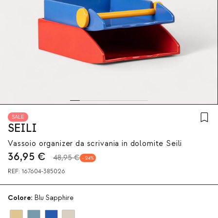
SALE
SEILI
Vassoio organizer da scrivania in dolomite Seili
36,95
€
48,95 €
24
REF:
167604-385026
Colore:
Blu Sapphire