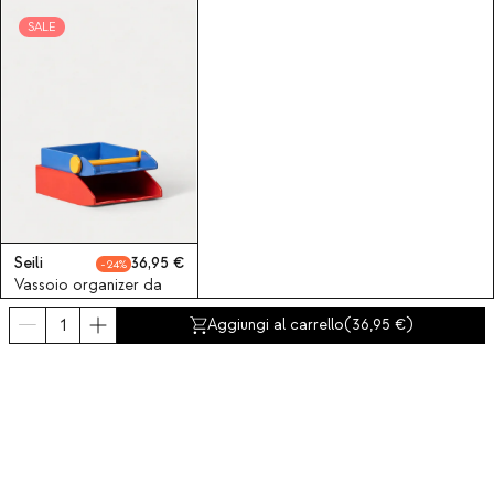
SALE
Seili
36,95
24
Vassoio organizer da
scrivania in dolomite
Aggiungi al carrello
(
36,95
)
Seili
Iscriviti alla nostra Newsletter
Iscriviti ora