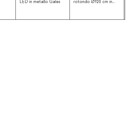
LED in metallo Gales
rotondo Ø120 cm in
ret
cemento Rune
in m
poli