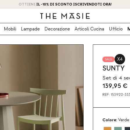
OTTIENI IL -10% DI SCONTO ISCRIVENDOTI ORA!
Mobili
Lampade
Decorazione
Articoli Cucina
Ufficio
X4
SALE
SUNTY
Set di 4 s
139,95
€
REF:
153922-33
Colore:
Verde