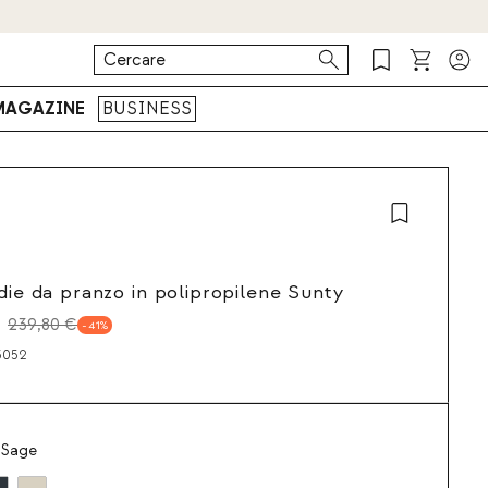
MAGAZINE
BUSINESS
edie da pranzo in polipropilene Sunty
239,80 €
41
3052
 Sage