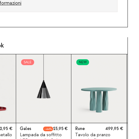
formazioni
ok
SALE
NEW
N
2,95
Gales
23,95
Rune
499,95
Baz
44
etallo
Lampada da soffitto
Tavolo da pranzo
Tav