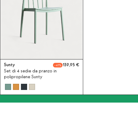
Sunty
139,95
41
Set di 4 sedie da pranzo in
polipropilene Sunty
Iscriviti alla nostra Newslet
Chi siamo
Categorie