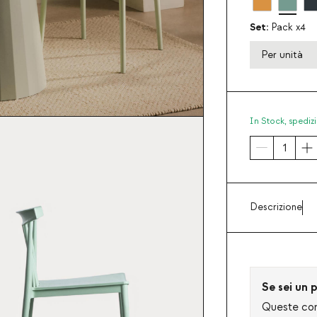
Set:
Pack x4
Per unità
In Stock,
spedizi
Descrizione
Se sei un p
Queste cond