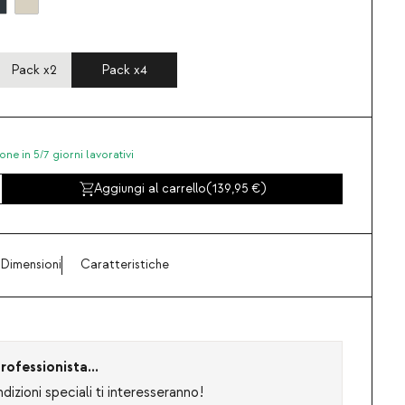
Pack x2
Pack x4
one in 5/7 giorni lavorativi
Aggiungi al carrello
(
139,95
)
Dimensioni
Caratteristiche
rofessionista...
izioni speciali ti interesseranno!