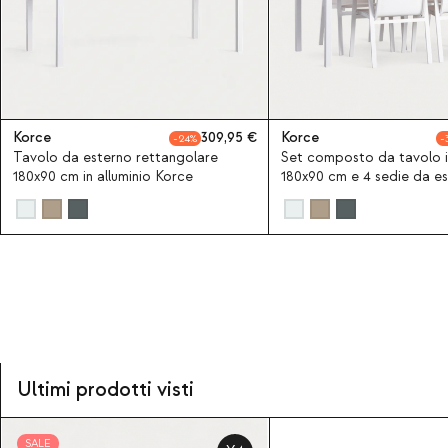
Korce
309,95
Korce
24
Tavolo da esterno rettangolare
Set composto da tavolo in
180x90 cm in alluminio Korce
180x90 cm e 4 sedie da e
Korce
Ultimi prodotti visti
SALE