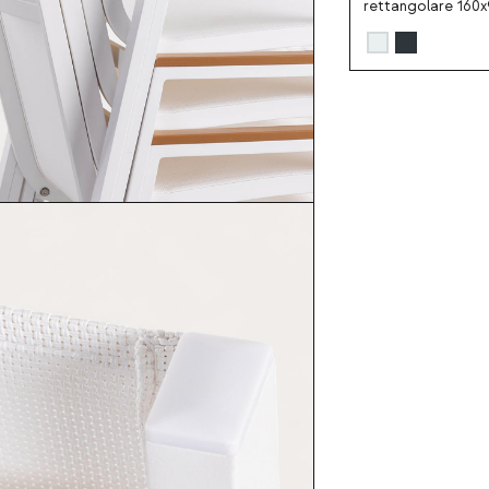
rettangolare 160
in alluminio Cancú