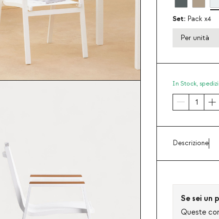
Set:
Pack x4
Per unità
In Stock,
spedizi
Descrizione
Se sei un p
Queste cond