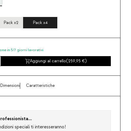
Pack x2
Pack x4
one in 5/7 giorni lavorativi
Aggiungi al carrello
(
259,95
)
Dimensioni
Caratteristiche
rofessionista...
izioni speciali ti interesseranno!