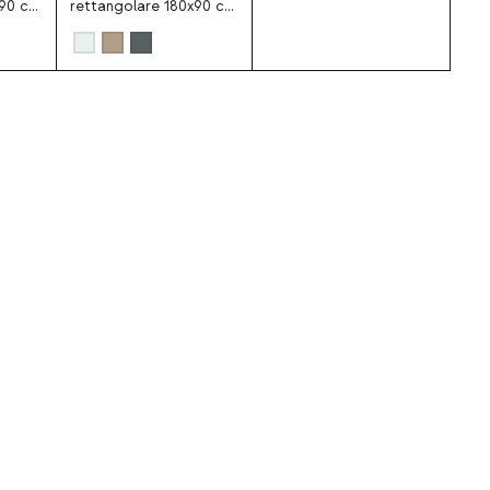
x90 cm
rettangolare 180x90 cm
n
in alluminio Korce