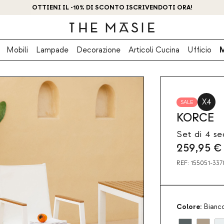
OTTIENI IL -10% DI SCONTO ISCRIVENDOTI ORA!
Mobili
Lampade
Decorazione
Articoli Cucina
Ufficio
X4
SALE
KORCE
Set di 4 se
259,95
€
REF:
155051-337
Colore:
Bianco