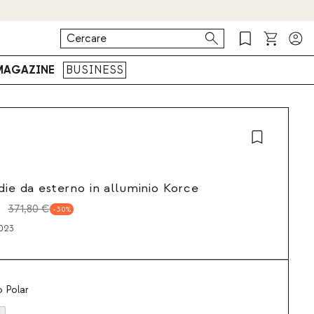
MAGAZINE
BUSINESS
die da esterno in alluminio Korce
371,80 €
30
023
 Polar