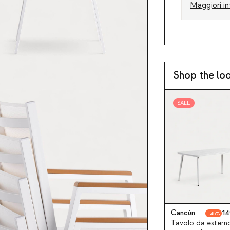
Maggiori in
Shop the lo
SALE
Cancún
14
45
Tavolo da estern