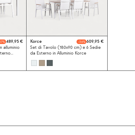
489,95
Korce
609,95
37
36
 alluminio
Set di Tavolo (180x90 cm) e 6 Sedie
sterno
da Esterno in Alluminio Korce