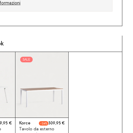
formazioni
ok
SALE
9,95
Korce
309,95
24
o
Tavolo da esterno