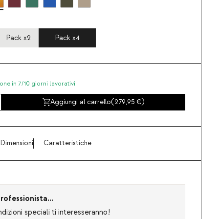
Pack x2
Pack x4
one in 7/10 giorni lavorativi
Aggiungi al carrello
(
279,95
)
Dimensioni
Caratteristiche
rofessionista...
izioni speciali ti interesseranno!