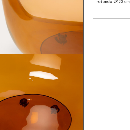
rotondo Ø120 cm 
legno Era