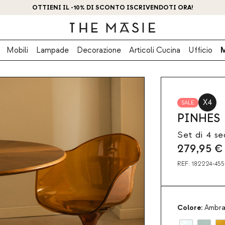
OTTIENI IL -10% DI SCONTO ISCRIVENDOTI ORA!
Mobili
Lampade
Decorazione
Articoli Cucina
Ufficio
X4
SALE
PINHES
Set di 4 s
279,95
€
REF:
182224-455
Colore:
Ambr