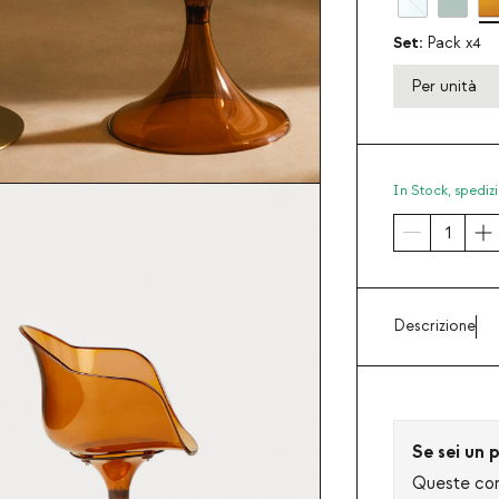
Set:
Pack x4
Per unità
In Stock,
spedizi
Descrizione
Se sei un p
Queste cond