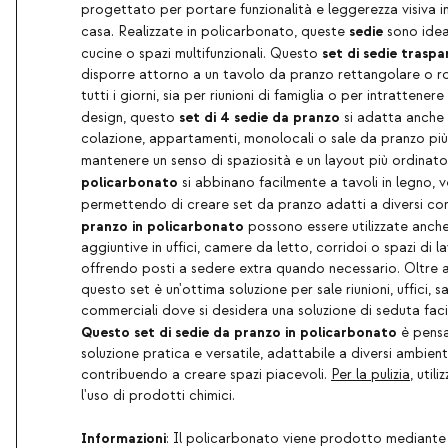
progettato per portare funzionalità e leggerezza visiva in
sedie
casa. Realizzate in policarbonato, queste
sono ideal
set di sedie traspa
cucine o spazi multifunzionali. Questo
disporre attorno a un tavolo da pranzo rettangolare o rot
tutti i giorni, sia per riunioni di famiglia o per intrattenere 
set di 4 sedie da pranzo
design, questo
si adatta anche
colazione, appartamenti, monolocali o sale da pranzo pi
mantenere un senso di spaziosità e un layout più ordinat
policarbonato
si abbinano facilmente a tavoli in legno, 
permettendo di creare set da pranzo adatti a diversi co
pranzo in policarbonato
possono essere utilizzate anc
aggiuntive in uffici, camere da letto, corridoi o spazi di 
offrendo posti a sedere extra quando necessario. Oltre al
questo set è un'ottima soluzione per sale riunioni, uffici, s
commerciali dove si desidera una soluzione di seduta faci
Questo set di sedie da pranzo in policarbonato
è pensa
soluzione pratica e versatile, adattabile a diversi ambient
contribuendo a creare spazi piacevoli.
Per la pulizia
, util
l'uso di prodotti chimici.
Informazioni
: Il policarbonato viene prodotto mediante