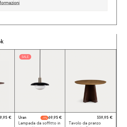
formazioni
ok
SALE
9,95
Uran
69,95
339,95
9
Lampada da soffitto in
Tavolo da pranzo