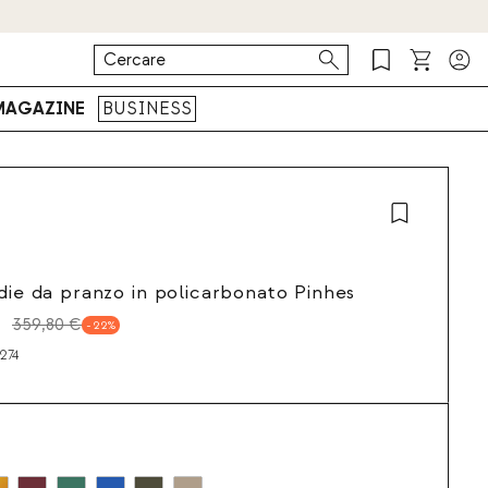
MAGAZINE
BUSINESS
edie da pranzo in policarbonato Pinhes
359,80 €
22
274
a