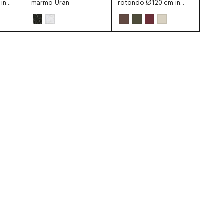
in
marmo Uran
rotondo Ø120 cm in
legno Roxenna