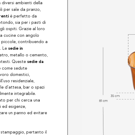
 diversi ambienti della
i per sale da pranzo,
renti
è perfetto da
ondo, sia per i pasti di
gli ospiti. Grazie al loro
 a cucine con angolo
ù piccole, contribuendo a
sedie in
o. Le
vetro, metallo o cemento,
sedie da
ntesti. Queste
he come sedute
lavoro domestici,
l'uso residenziale,
ale d'attesa, bar o spazi
lmente integrabile.
to per chi cerca una
i ed esigenze,
izzare un panno ed evitare
 stampaggio, pertanto il