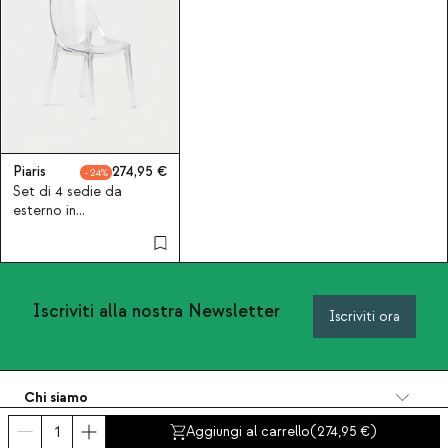
Piaris
274,95
24
Set di 4 sedie da
esterno in
policarbonato Piaris
Iscriviti alla nostra Newsletter
Iscriviti ora
Chi siamo
Categorie
Aggiungi al carrello
(
274,95
)
Contatto e aiuto