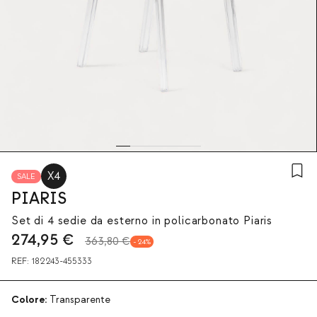
X4
SALE
PIARIS
Set di 4 sedie da esterno in policarbonato Piaris
274,95
€
363,80 €
24
REF:
182243-455333
Colore:
Transparente