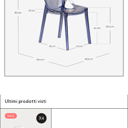
Ultimi prodotti visti
SALE
X4