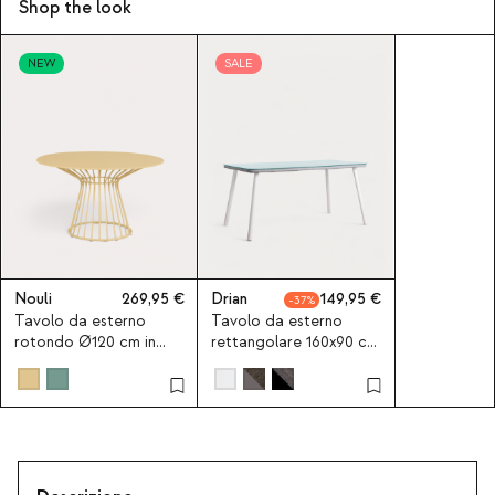
Shop the look
NEW
SALE
Nouli
269,95
Drian
149,95
37
Tavolo da esterno
Tavolo da esterno
rotondo Ø120 cm in
rettangolare 160x90 cm
metallo Nouli
in alluminio e vetro
Drian