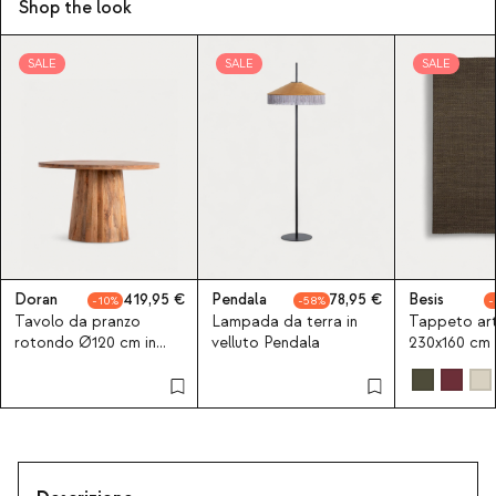
Shop the look
SALE
SALE
SALE
Doran
419,95
Pendala
78,95
Besis
10
58
Tavolo da pranzo
Lampada da terra in
Tappeto art
rotondo Ø120 cm in
velluto Pendala
230x160 cm i
legno di mango new
Besis
Doran