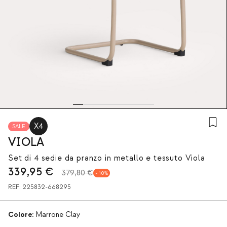
X4
SALE
VIOLA
Set di 4 sedie da pranzo in metallo e tessuto Viola
339,95
€
379,80 €
10
REF:
225832-668295
Colore:
Marrone Clay