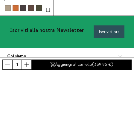
tessuto Viola
Iscriviti alla nostra Newsletter
Iscriviti ora
Chi siamo
Categorie
Aggiungi al carrello
(
339,95
)
Contatto e aiuto
INTERNATIONAL:
Italia
Avviso legale
Protezione dei dati