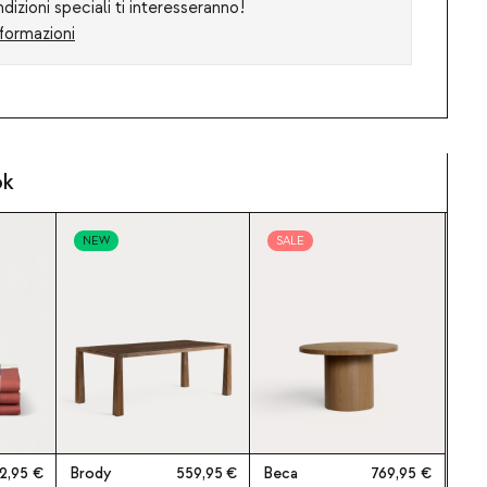
izioni speciali ti interesseranno!
formazioni
ok
NEW
SALE
2,95
Brody
559,95
Beca
769,95