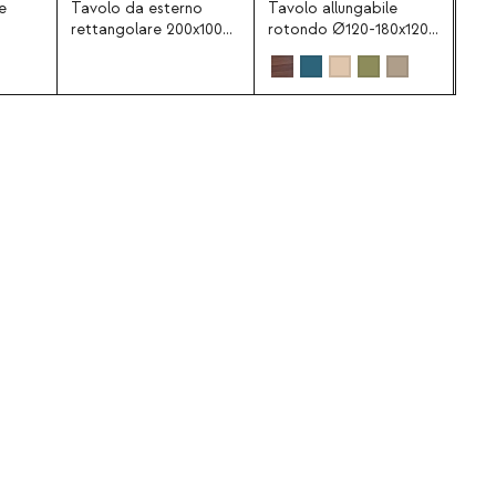
e
Tavolo da esterno
Tavolo allungabile
rettangolare 200x100
rotondo Ø120-180x120 /
cm in legno di mango
240x120 cm da esterno
Brody
in alluminio Beca