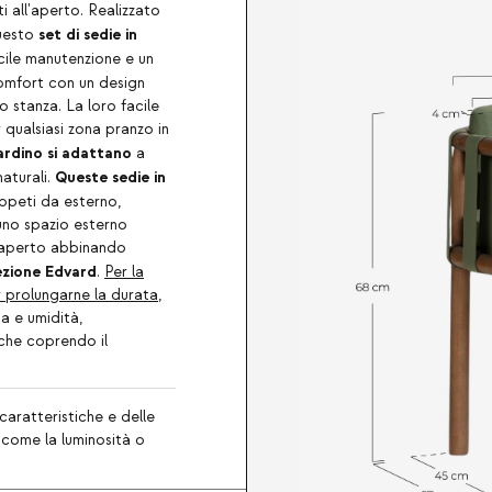
i all'aperto. Realizzato
set di sedie in
questo
acile manutenzione e un
omfort con un design
o stanza. La loro facile
 qualsiasi zona pranzo in
ardino
si adattano
a
Queste sedie in
naturali.
ppeti da esterno,
 uno spazio esterno
'aperto abbinando
ezione Edvard
.
Per la
 prolungarne la durata
,
ia e umidità,
 che coprendo il
caratteristiche e delle
, come la luminosità o