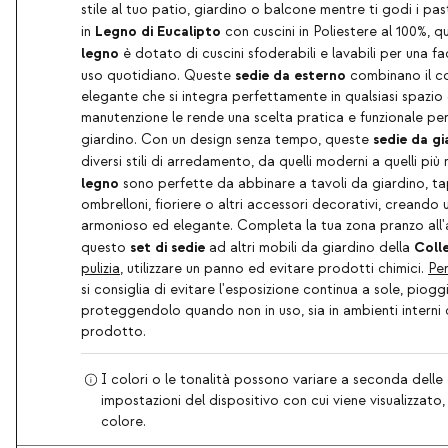
stile al tuo patio, giardino o balcone mentre ti godi i past
Legno di Eucalipto
in
con cuscini in Poliestere al 100%, 
legno
è dotato di cuscini sfoderabili e lavabili per una f
sedie da esterno
uso quotidiano. Queste
combinano il c
elegante che si integra perfettamente in qualsiasi spazio 
manutenzione le rende una scelta pratica e funzionale per
sedie da gi
giardino. Con un design senza tempo, queste
diversi stili di arredamento, da quelli moderni a quelli più 
legno
sono perfette da abbinare a tavoli da giardino, ta
ombrelloni, fioriere o altri accessori decorativi, creando
armonioso ed elegante. Completa la tua zona pranzo all
set di sedie
Coll
questo
ad altri mobili da giardino della
pulizia
, utilizzare un panno ed evitare prodotti chimici.
Per
si consiglia di evitare l'esposizione continua a sole, piogg
proteggendolo quando non in uso, sia in ambienti interni
prodotto.
I colori o le tonalità possono variare a seconda delle 
impostazioni del dispositivo con cui viene visualizzato
colore.