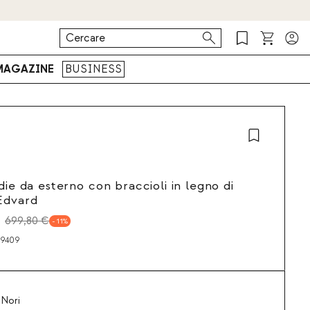
MAGAZINE
BUSINESS
die da esterno con braccioli in legno di
Edvard
699,80 €
11
9409
 Nori