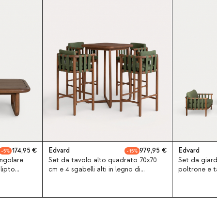
174,95
Edvard
979,95
Edvard
5
15
angolare
Set da tavolo alto quadrato 70x70
Set da giard
lipto
cm e 4 sgabelli alti in legno di
poltrone e t
eucalipto e tessuto per esterni
eucalipto e
Edvard