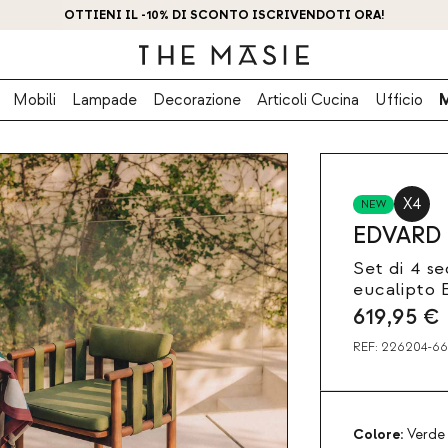
OTTIENI IL -10% DI SCONTO ISCRIVENDOTI ORA!
Mobili
Lampade
Decorazione
Articoli Cucina
Ufficio
X4
NEW
EDVARD
Set di 4 se
eucalipto 
619,95
€
REF:
226204-66
Colore:
Verde