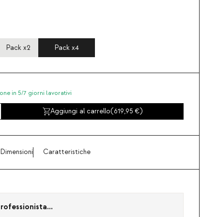
Pack x2
Pack x4
one in 5/7 giorni lavorativi
Aggiungi al carrello
(
619,95
)
Dimensioni
Caratteristiche
rofessionista...