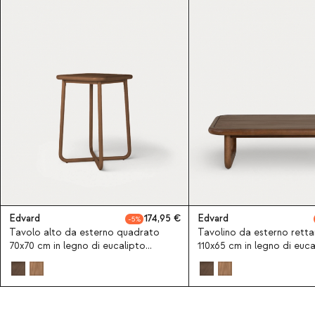
Edvard
174,95
Edvard
5
Tavolo alto da esterno quadrato
Tavolino da esterno rett
70x70 cm in legno di eucalipto
110x65 cm in legno di euca
Edvard
Edvard