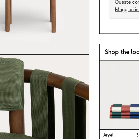
Queste cond
Maggiori in
Shop the lo
Aryel
3