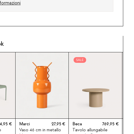
formazioni
ok
SALE
SA
4,95
Marci
27,95
Beca
769,95
Ban
o
Vaso 46 cm in metallo
Tavolo allungabile
Tav