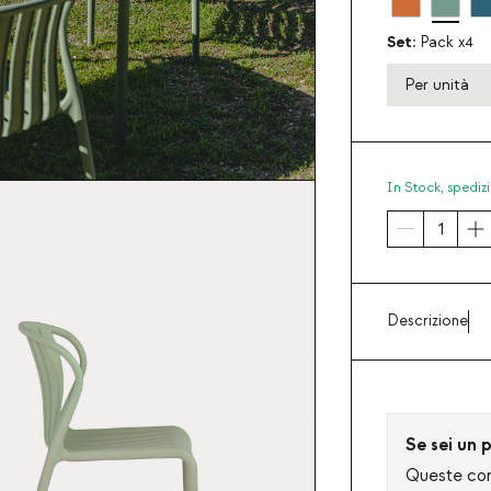
Set:
Pack x4
Per unità
In Stock,
spedizi
Descrizione
Se sei un p
Queste cond