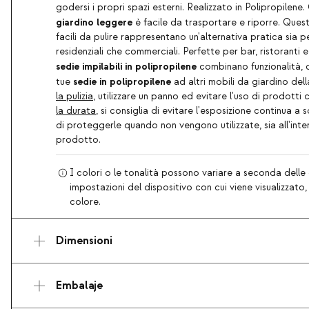
godersi i propri spazi esterni. Realizzato in Polipropilen
giardino leggere
è facile da trasportare e riporre. Ques
facili da pulire rappresentano un'alternativa pratica sia pe
residenziali che commerciali. Perfette per bar, ristoranti 
sedie impilabili in polipropilene
combinano funzionalità, c
sedie in polipropilene
tue
ad altri mobili da giardino del
la pulizia
, utilizzare un panno ed evitare l'uso di prodotti 
la durata
, si consiglia di evitare l'esposizione continua a 
di proteggerle quando non vengono utilizzate, sia all'int
prodotto.
I colori o le tonalità possono variare a seconda delle 
impostazioni del dispositivo con cui viene visualizzato
colore.
Dimensioni
Embalaje