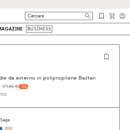
MAGAZINE
BUSINESS
edie da esterno in polipropilene Baztan
171,80 €
18
8702
 Sage