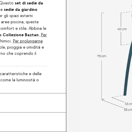
set di sedie da
e. Questo
sedie da giardino
te
r gli spazi esterni
e aree piscina, queste
omfort e stile. Abbina le
Collezione Baztan.
la
Per
chimici.
Per prolungarne
sole, pioggia e umidità e
erno che coprendo il
caratteristiche e delle
, come la luminosità o