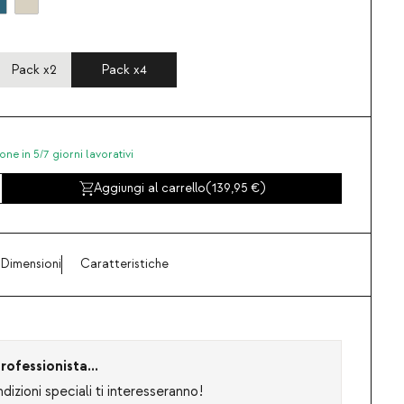
Pack x2
Pack x4
one in 5/7 giorni lavorativi
Aggiungi al carrello
(
139,95
)
Dimensioni
Caratteristiche
rofessionista...
izioni speciali ti interesseranno!