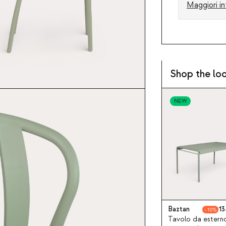
Maggiori in
Shop the lo
NEW
Baztan
13
10
Tavolo da estern