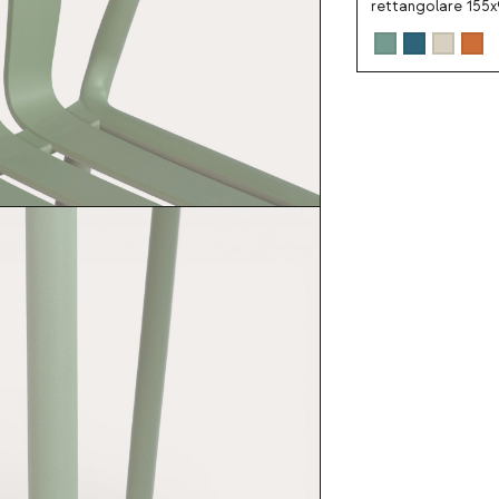
rettangolare 155
in metallo e
polipropilene Baz