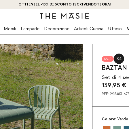
OTTIENI IL -10% DI SCONTO ISCRIVENDOTI ORA!
Mobili
Lampade
Decorazione
Articoli Cucina
Ufficio
X4
SALE
BAZTAN
Set di 4 s
139,95
€
REF:
228483-67
Colore:
Verde