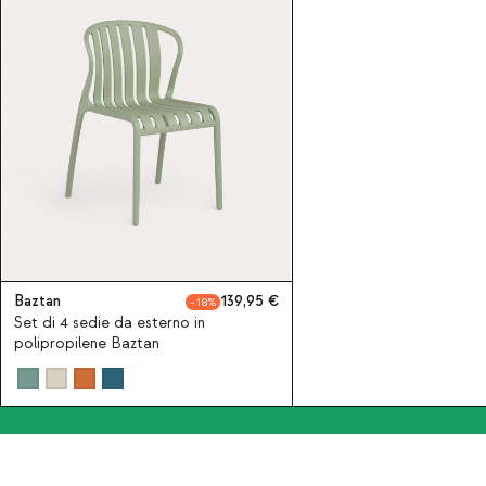
Baztan
139,95
18
Set di 4 sedie da esterno in
polipropilene Baztan
Iscriviti alla nostra Newslet