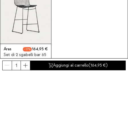
Aras
164,95
17
Set di 2 sgabelli bar 65
cm in metallo con
Aggiungi al carrello
(
164,95
)
schienale alto Aras
Iscriviti alla nostra Newsletter
Iscriviti ora
Chi siamo
Categorie
Contatto e aiuto