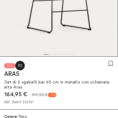
X2
SALE
ARAS
Set di 2 sgabelli bar 65 cm in metallo con schienale
alto Aras
164,95
€
199,90 €
17
REF:
154017-333707
Colore:
Nero