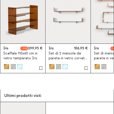
Iris
299,95
Iris
106,95
Iris
11
Scaffale 110x40 cm in
Set di 2 mensole da
Set di mens
vetro temperato Iris
parete in vetro curvato
parete in ve
Iris
Iris
Ultimi prodotti visti