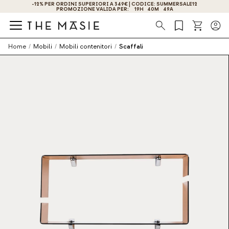
RSALE12
OTTIENI IL -10% DI SCONTO ISCRIVENDOTI ORA!
Ricerca
Home
/
Mobili
/
Mobili contenitori
/
Scaffali