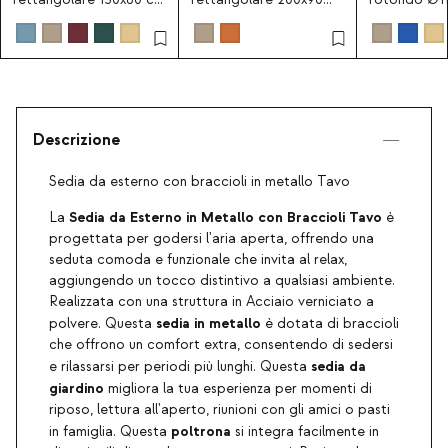
in metallo Tavo
cm in metallo Dessie
metallo Dor
Descrizione
Sedia da esterno con braccioli in metallo Tavo
Sedia da Esterno in Metallo con Braccioli
Tavo
La
è
progettata per godersi l'aria aperta, offrendo una
seduta comoda e funzionale che invita al relax,
aggiungendo un tocco distintivo a qualsiasi ambiente.
Realizzata con una struttura in Acciaio verniciato a
sedia in metallo
polvere. Questa
è dotata di braccioli
che offrono un comfort extra, consentendo di sedersi
sedia da
e rilassarsi per periodi più lunghi. Questa
giardino
migliora la tua esperienza per momenti di
riposo, lettura all'aperto, riunioni con gli amici o pasti
poltrona
in famiglia. Questa
si integra facilmente in