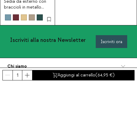
Sedia da esterno con
braccioli in metallo
Tavo
Iscriviti alla nostra Newsletter
Iscriviti ora
Chi siamo
Categorie
Aggiungi al carrello
(
64,95
)
Contatto e aiuto
INTERNATIONAL:
Italia
Avviso legale