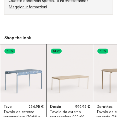
Queste condizioni speciali ti interesseranno!
Maggiori informazioni
Shop the look
NEW
NEW
NEW
Tavo
254,95
Dessie
299,95
Dorothea
Tavolo da esterno
Tavolo da esterno
Tavolo da e
rettangolare 130x80 cm
rettangolare 200x90
rotondo Ø11