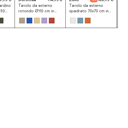
8
ardino
Tavolo da esterno
Tavolo da esterno
Tavo
250
rotondo Ø110 cm in
quadrato 70x70 cm in
rett
in
metallo Dorothea
metallo Zoilo
240
in a