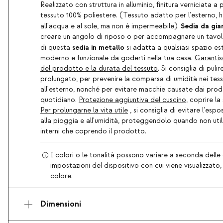
Realizzato con struttura in alluminio, finitura verniciata a 
tessuto 100% poliestere. (Tessuto adatto per l'esterno, h
Sedia da gia
all'acqua e al sole, ma non è impermeabile).
creare un angolo di riposo o per accompagnare un tavolo
sedia in metallo
di questa
si adatta a qualsiasi spazio e
moderno e funzionale da goderti nella tua casa.
Garantis
del prodotto e la durata del tessuto
. Si consiglia di pul
prolungato, per prevenire la comparsa di umidità nei tessut
all'esterno, nonché per evitare macchie causate dai prod
quotidiano.
Protezione aggiuntiva del cuscino
, coprire la
Per prolungarne la vita utile
, si consiglia di evitare l'espo
alla pioggia e all'umidità, proteggendolo quando non utili
interni che coprendo il prodotto.
I colori o le tonalità possono variare a seconda delle 
impostazioni del dispositivo con cui viene visualizzato
colore.
Dimensioni