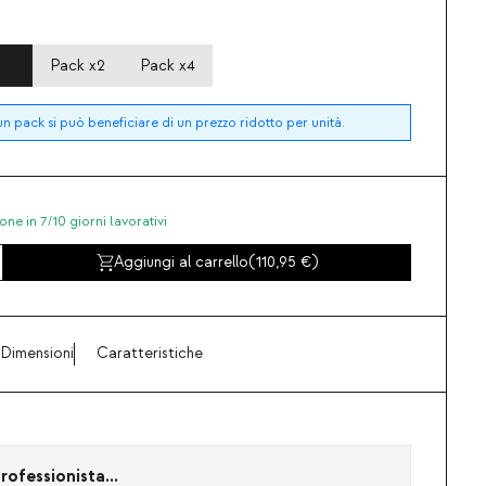
Pack x2
Pack x4
n pack si può beneficiare di un prezzo ridotto per unità.
one in 7/10 giorni lavorativi
Aggiungi al carrello
(
110,95
)
Dimensioni
Caratteristiche
rofessionista...