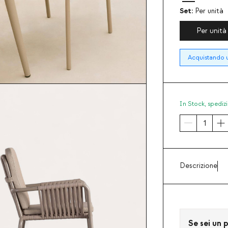
Set:
Per unità
Per unità
Acquistando u
In Stock,
spedizi
Descrizione
Se sei un p