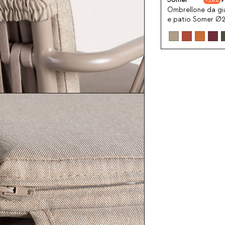
28
Ombrellone da gi
e patio Somer Ø
cm con supporto 
metallo