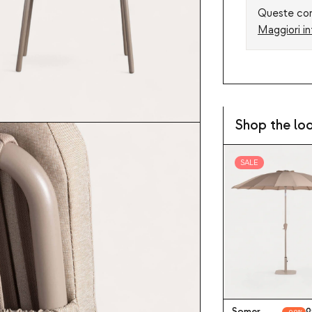
Queste cond
Maggiori in
Shop the lo
SALE
Somer
9