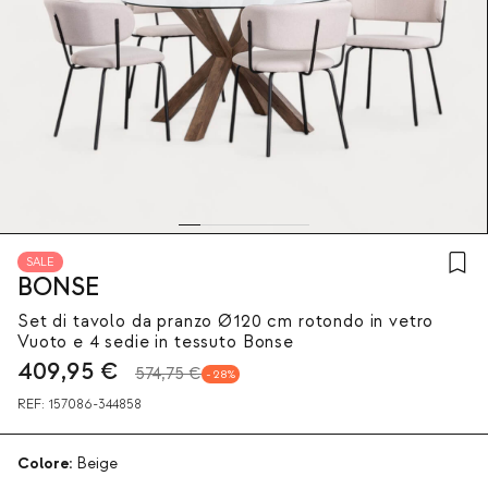
SALE
BONSE
Set di tavolo da pranzo Ø120 cm rotondo in vetro
Vuoto e 4 sedie in tessuto Bonse
409,95
€
574,75 €
28
REF:
157086-344858
Colore:
Beige