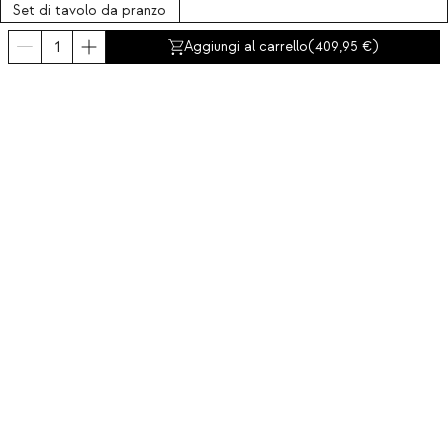
Set di tavolo da pranzo
Ø120 cm rotondo in
Aggiungi al carrello
(
409,95
)
vetro Vuoto e 4 sedie
in tessuto Bonse
Iscriviti alla nostra Newsletter
Iscriviti ora
Chi siamo
Categorie
Contatto e aiuto
INTERNATIONAL:
Italia
Avviso legale