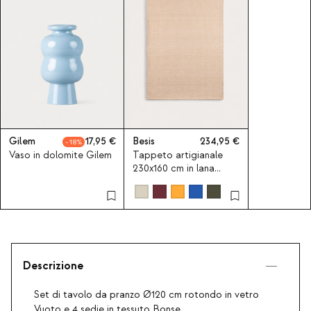
Gilem
17,95
Besis
234,95
18
Vaso in dolomite Gilem
Tappeto artigianale
230x160 cm in lana
Besis
Descrizione
Set di tavolo da pranzo Ø120 cm rotondo in vetro
Vuoto e 4 sedie in tessuto Bonse