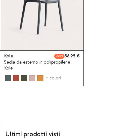
Kole
56,95
52
Sedia da esterno in polipropilene
Kole
+ colori
Ultimi prodotti visti