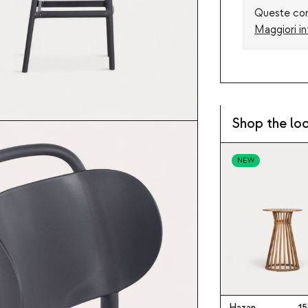
Queste cond
Maggiori in
Shop the lo
NEW
Hazan
15