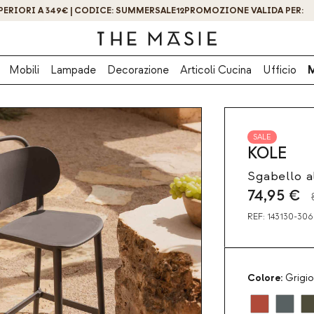
OTTIENI IL -10% DI SCONTO ISCRIVENDOTI ORA!
Mobili
Lampade
Decorazione
Articoli Cucina
Ufficio
SALE
KOLE
Sgabello a
74,95
€
REF:
143130-30
Colore:
Grigi