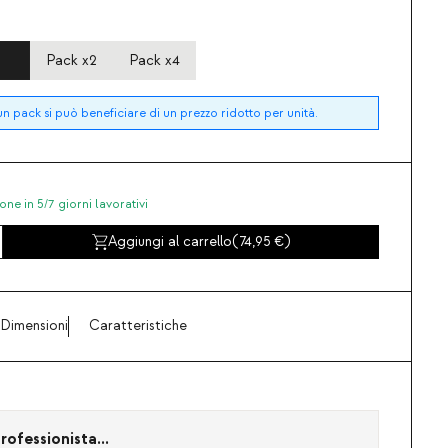
Pack x2
Pack x4
n pack si può beneficiare di un prezzo ridotto per unità.
one in 5/7 giorni lavorativi
Aggiungi al carrello
(
74,95
)
Dimensioni
Caratteristiche
rofessionista...