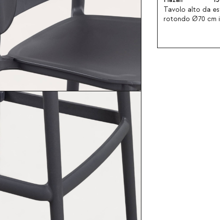
Tavolo alto da e
rotondo Ø70 cm i
legno di acacia 