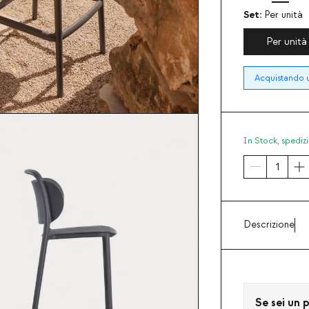
Set:
Per unità
Per unità
Acquistando u
In Stock,
spedizi
Descrizione
Se sei un p