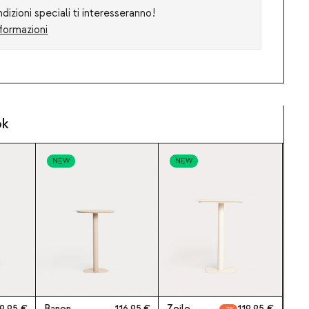
izioni speciali ti interesseranno!
formazioni
ok
NEW
NEW
9,95
Banon
116,95
Zoilo
119,95