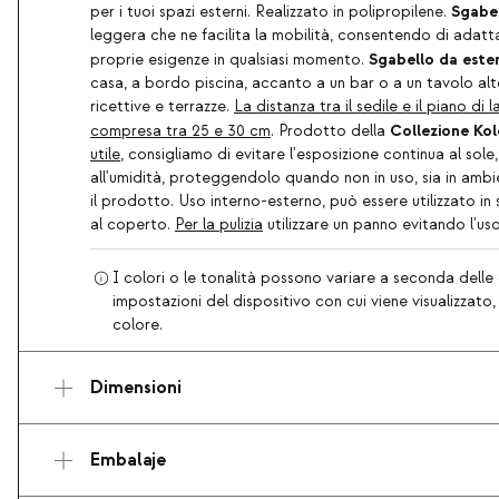
Sgabel
per i tuoi spazi esterni. Realizzato in polipropilene.
leggera che ne facilita la mobilità, consentendo di adatta
Sgabello da este
proprie esigenze in qualsiasi momento.
casa, a bordo piscina, accanto a un bar o a un tavolo alt
ricettive e terrazze.
La distanza tra il sedile e il piano d
Collezione Kol
compresa tra 25 e 30 cm
. Prodotto della
utile
, consigliamo di evitare l'esposizione continua al sole,
all'umidità, proteggendolo quando non in uso, sia in ambie
il prodotto. Uso interno-esterno, può essere utilizzato in
al coperto.
Per la pulizia
utilizzare un panno evitando l'uso
I colori o le tonalità possono variare a seconda delle 
impostazioni del dispositivo con cui viene visualizzato
colore.
Dimensioni
Embalaje