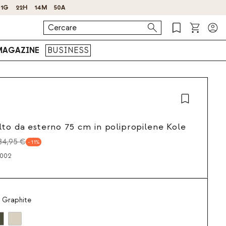
MAGAZINE
BUSINESS
lto da esterno 75 cm in polipropilene Kole
84,95 €
11
6002
o Graphite