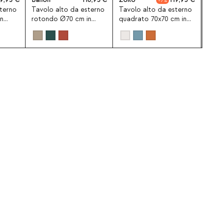
7
sterno
Tavolo alto da esterno
Tavolo alto da esterno
n
rotondo Ø70 cm in
quadrato 70x70 cm in
Hazan
metallo Banon
metallo Zoilo