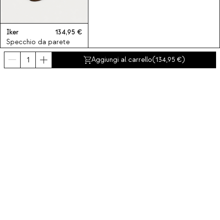
Iker
134,95
Specchio da parete
107x75 cm in legno di
Aggiungi al carrello
(
134,95
)
pino Iker
Iscriviti alla nostra Newsletter
Iscriviti ora
Chi siamo
Categorie
Contatto e aiuto
INTERNATIONAL:
Italia