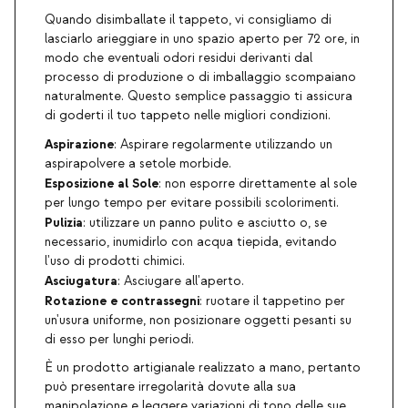
Quando disimballate il tappeto, vi consigliamo di
lasciarlo arieggiare in uno spazio aperto per 72 ore, in
modo che eventuali odori residui derivanti dal
processo di produzione o di imballaggio scompaiano
naturalmente. Questo semplice passaggio ti assicura
di goderti il tuo tappeto nelle migliori condizioni.
Aspirazione
: Aspirare regolarmente utilizzando un
aspirapolvere a setole morbide.
Esposizione al Sole
: non esporre direttamente al sole
per lungo tempo per evitare possibili scolorimenti.
Pulizia
: utilizzare un panno pulito e asciutto o, se
necessario, inumidirlo con acqua tiepida, evitando
l'uso di prodotti chimici.
Asciugatura
: Asciugare all'aperto.
Rotazione e contrassegni
: ruotare il tappetino per
un'usura uniforme, non posizionare oggetti pesanti su
di esso per lunghi periodi.
È un prodotto artigianale realizzato a mano, pertanto
può presentare irregolarità dovute alla sua
manipolazione e leggere variazioni di tono delle sue