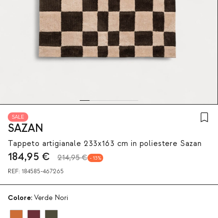
SALE
SAZAN
Tappeto artigianale 233x163 cm in poliestere Sazan
184,95
€
214,95 €
13
REF:
184585-467265
Colore:
Verde Nori