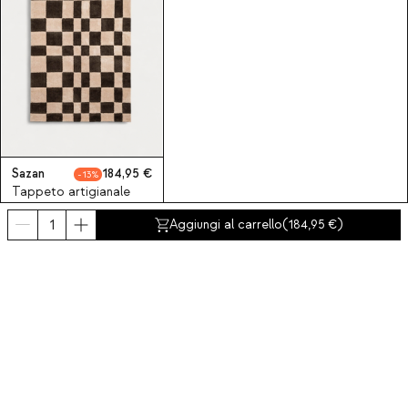
Sazan
184,95
13
Tappeto artigianale
233x163 cm in
Aggiungi al carrello
(
184,95
)
poliestere Sazan
Iscriviti alla nostra Newsletter
Iscriviti ora
Chi siamo
Categorie