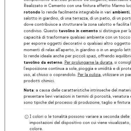
Realizzato in Cemento con una finitura effetto Marmo luci
rotondo
ambienti
lo rende facilmente integrabile in vari
,
salotto in giardino, di una terrazza, di un patio, di un port
dove contribuisce a strutturare la zona salotto e facilita 
tavolino in cemento
condiviso. Questo
si distingue per l
capacità di trasformare qualsiasi ambiente con un tocc
per esporre oggetti decorativi o qualsiasi altro oggett
momenti di relax all'aperto, in giardino o in un angolo let
lo rende ideale anche per piccoli spazi, offrendo equilibr
tavolino da esterno
.
Per prolungarne la durata
, si consig
l'esposizione continua a sole, pioggia e umidità e di pro
uso, al chiuso o coprendolo.
Per la pulizia
, utilizzare un p
prodotti chimici.
Nota
: a causa delle caratteristiche intrinseche del mater
presentare lievi variazioni in termini di porosità, venatura e
sono tipiche del processo di produzione, taglio e finitur
I colori o le tonalità possono variare a seconda delle 
impostazioni del dispositivo con cui viene visualizzato
colore.