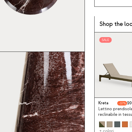
Shop the lo
SALE
Kreta
20
27
Lettino prendisol
reclinabile in tess
alluminio New Kre
+ colori