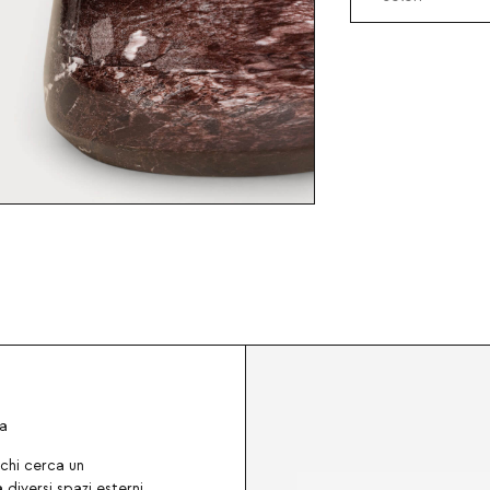
na
 chi cerca un
iversi spazi esterni.