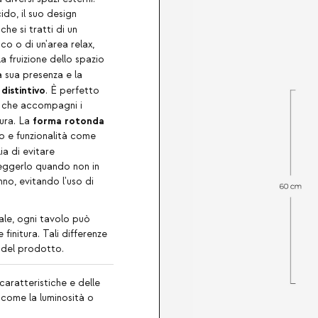
do, il suo design
 che si tratti di un
ico o di un'area relax,
la fruizione dello spazio
a sua presenza e la
distintivo
o
. È perfetto
o che accompagni i
forma rotonda
tura. La
io e funzionalità come
lia di evitare
teggerlo quando non in
anno, evitando l'uso di
iale, ogni tavolo può
 finitura. Tali differenze
a del prodotto.
caratteristiche e delle
, come la luminosità o