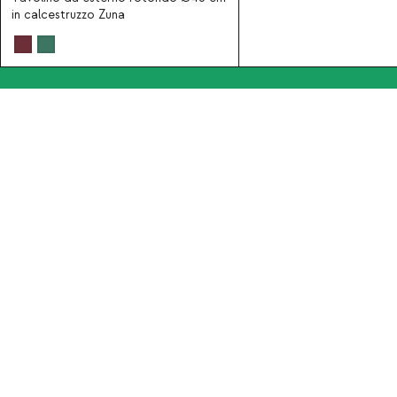
in calcestruzzo Zuna
Iscriviti alla nostra Newslet
Chi siamo
Categorie
Benvenuti a The Masie
Sedie
Business
Sgabelli
Tavoli
Divani
Lampade
Mobili in Rattan
Biancheria da tavola
SPECIAL PRICES