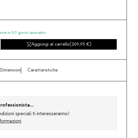
one in 5/7 giorni lavorativi
Aggiungi al carrello
(
209,95
)
Dimensioni
Caratteristiche
rofessionista...
izioni speciali ti interesseranno!
formazioni