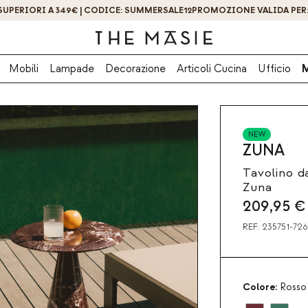
OTTIENI IL -10% DI SCONTO ISCRIVENDOTI ORA!
Mobili
Lampade
Decorazione
Articoli Cucina
Ufficio
NEW
ZUNA
Tavolino d
Zuna
209,95
€
REF:
235751-726
Colore:
Rosso