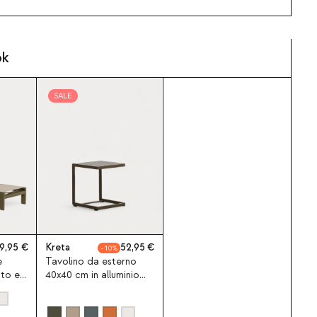
ok
SALE
9,95
Kreta
52,95
10
e
Tavolino da esterno
uto e
40x40 cm in alluminio
ta
Kreta Colours