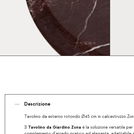
Descrizione
Tavolino da esterno rotondo Ø45 cm in calcestruzzo Zu
Tavolino da Giardino Zuna
Il
è la soluzione versatile per
complemento d'arredo pratico ed elegante, adattabile a d