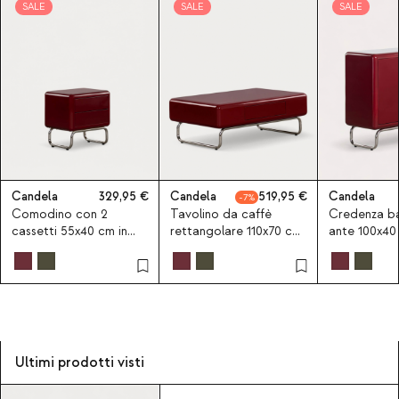
SALE
SALE
SALE
Candela
329,95
Candela
519,95
Candela
7
Comodino con 2
Tavolino da caffè
Credenza ba
cassetti 55x40 cm in
rettangolare 110x70 cm
ante 100x40
legno e metallo
in legno e metallo
e metallo C
Candela Colours
Candela Colours
Colours
Ultimi prodotti visti