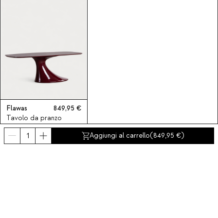
Flawas
849,95
Tavolo da pranzo
rettangolare 220x100
Aggiungi al carrello
(
849,95
)
cm in legno e fibra di
vetro cool Flawas
Iscriviti alla nostra Newsletter
Iscriviti ora