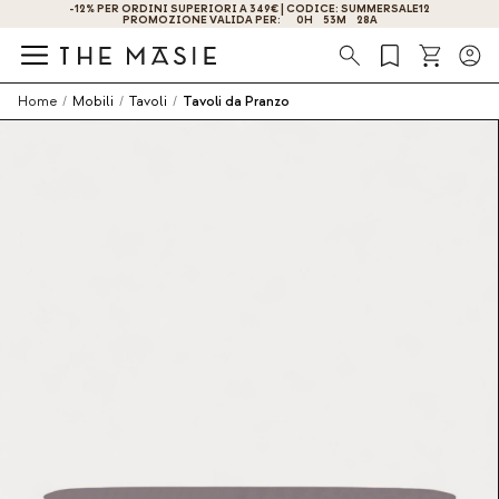
-12% PER ORDINI SUPERIORI A 349€ | CODICE: SUMMERSALE12
OTTIENI IL -10% DI SCONTO ISCRIVENDOTI ORA!
PROMOZIONE VALIDA PER:
0
H
53
M
27
A
Ricerca
Home
/
Mobili
/
Tavoli
/
Tavoli da Pranzo