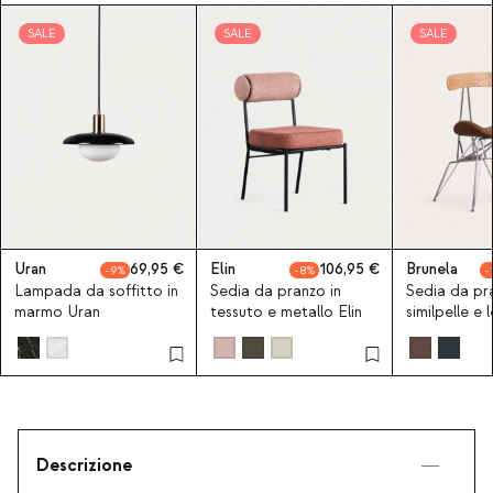
SALE
SALE
SALE
Uran
69,95
Elin
106,95
Brunela
9
8
Lampada da soffitto in
Sedia da pranzo in
Sedia da pra
marmo Uran
tessuto e metallo Elin
similpelle e 
Brunela
Descrizione