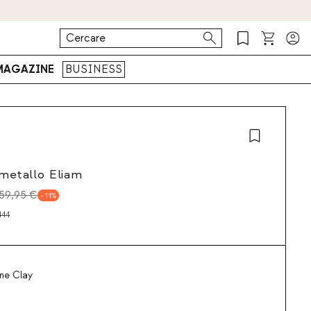
MAGAZINE
BUSINESS
 metallo Eliam
59,95 €
11
444
ne Clay