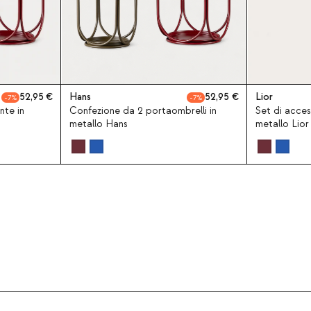
52,95
Hans
52,95
Lior
7
7
nte in
Confezione da 2 portaombrelli in
Set di acces
metallo Hans
metallo Lior