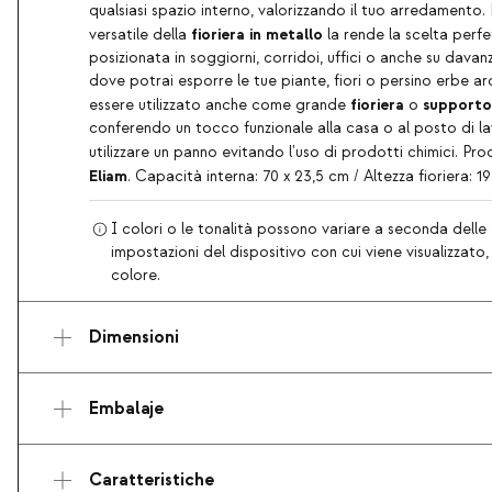
qualsiasi spazio interno, valorizzando il tuo arredamento. 
fioriera in metallo
versatile della
la rende la scelta perf
posizionata in soggiorni, corridoi, uffici o anche su davan
dove potrai esporre le tue piante, fiori o persino erbe a
fioriera
supporto
essere utilizzato anche come grande
o
conferendo un tocco funzionale alla casa o al posto di lav
utilizzare un panno evitando l'uso di prodotti chimici. Pr
Eliam
. Capacità interna: 70 x 23,5 cm / Altezza fioriera: 
I colori o le tonalità possono variare a seconda delle 
impostazioni del dispositivo con cui viene visualizzato
colore.
Dimensioni
Embalaje
Caratteristiche