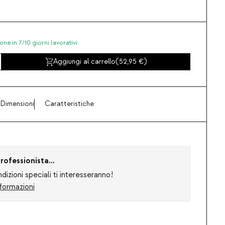
one in 7/10 giorni lavorativi
Aggiungi al carrello
(
52,95
)
Dimensioni
Caratteristiche
rofessionista...
izioni speciali ti interesseranno!
formazioni