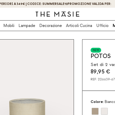
OTTIENI IL -10% DI SCONTO ISCRIVENDOTI ORA!
Mobili
Lampade
Decorazione
Articoli Cucina
Ufficio
NEW
POTOS
Set di 2 v
89,95
€
REF:
226639-671
Colore:
Bianc