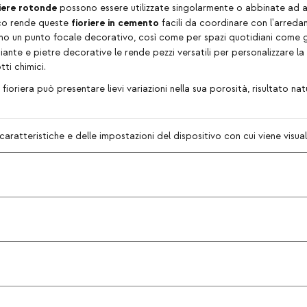
riere rotonde
possono essere utilizzate singolarmente o abbinate ad al
fioriere in cemento
tico rende queste
facili da coordinare con l'arred
o un punto focale decorativo, così come per spazi quotidiani come giard
piante e pietre decorative le rende pezzi versatili per personalizzare l
tti chimici.
ioriera può presentare lievi variazioni nella sua porosità, risultato na
caratteristiche e delle impostazioni del dispositivo con cui viene visua