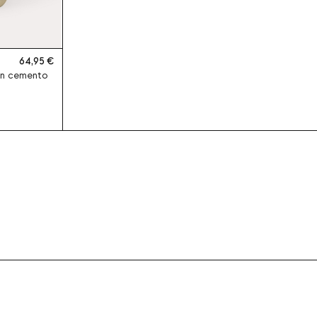
64,95
in cemento