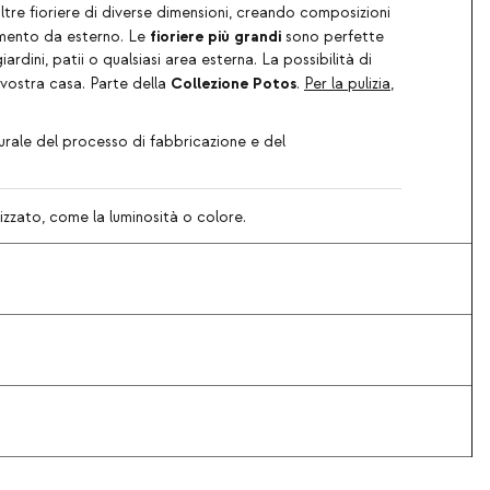
tre fioriere di diverse dimensioni, creando composizioni
fioriere più grandi
amento da esterno. Le
sono perfette
ini, patii o qualsiasi area esterna. La possibilità di
Collezione Potos
a vostra casa. Parte della
.
Per la pulizia
,
turale del processo di fabbricazione e del
lizzato, come la luminosità o colore.