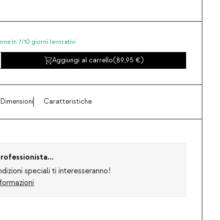
one in 7/10 giorni lavorativi
Aggiungi al carrello
(
89,95
)
Dimensioni
Caratteristiche
rofessionista...
izioni speciali ti interesseranno!
formazioni