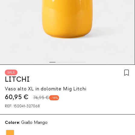
SALE
LITCHI
Vaso alto XL in dolomite Mig Litchi
60,95
€
74,95 €
18
REF:
152041-327068
Colore:
Giallo Mango