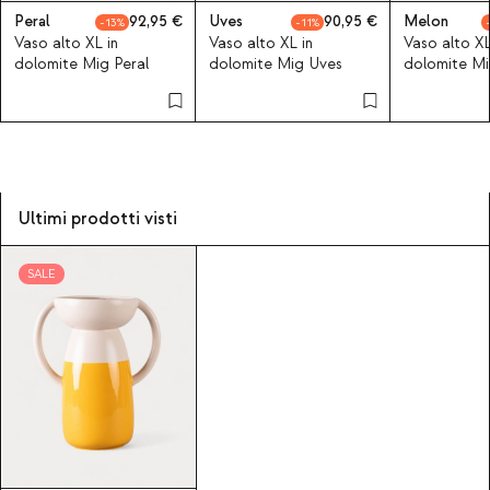
Peral
92,95
Uves
90,95
Melon
13
11
Vaso alto XL in
Vaso alto XL in
Vaso alto XL
dolomite Mig Peral
dolomite Mig Uves
dolomite M
Ultimi prodotti visti
SALE