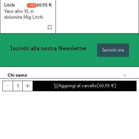
Litchi
60,95
18
Vaso alto XL in
dolomite Mig Litchi
Iscriviti alla nostra Newsletter
Iscriviti ora
Chi siamo
Categorie
Aggiungi al carrello
(
60,95
)
Contatto e aiuto
INTERNATIONAL:
Italia